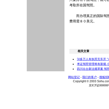
考取所在国驾照。
而办理真正的国际驾照，
费用需８０美元。
相关文章
50多万人有执照无车开 
考证驾照管理将有新规 
四川出台新法规草案 驾
网站登记
-
我们的客户
-
搜狐招
Copyright © 2003 Sohu.c
京ICP证000