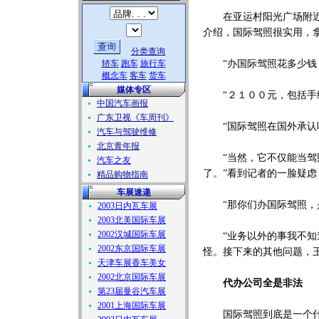
在亚运村阳光广场附近一
介绍，国际驾照很实用，
分类查询
轿车
跑车
旅行车
“办国际驾照花多少钱？
概念车
客车
货车
媒体专区
“２１００元，包括手续
中国汽车画报
广东卫视《车周刊》
“国际驾照在国外承认吗
汽车与驾驶维修
北京青年报
“当然，它不仅能当驾照
汽车之友
了。”看到记者的一脸疑
精品购物指南
车展速递
“那你们办国际驾照，是
2003日内瓦车展
2003北美国际车展
2002汉城国际车展
“业务以外的事我不知道
2002东京国际车展
怪。接下来的其他问题，
天津车展香车美女
2002北京国际车展
代办公司全是非法
第23届曼谷汽车展
2001上海国际车展
国际驾照到底是一个什么