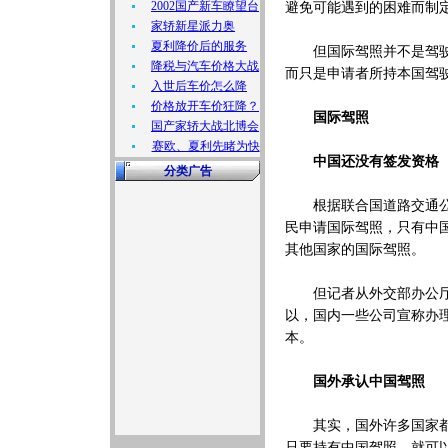
2002国产新车瞭望台
避免可能遇到的困难而制
家轿新星派力奥
夏利降价后的服务
但国际驾照并不是驾驶执
降税与汽车价格大战
而只是申请者所持本国驾
入世后车价怎么降
价格放开车价狂降？
国际驾照
国产家轿大战北博会
赛欧、夏利先睹为快
中国还没有签发资格
分类广告
根据联合国道路交通公约
民申请国际驾照，只有中
其他国家的国际驾照。
但记者从外交部办公厅了
以，国内一些公司宣称办
本。
国外承认中国驾照
其实，国外许多国家都承
只要持有中国驾照，就可