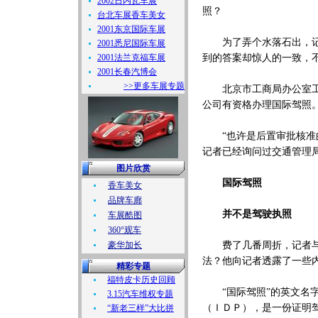
2002日内瓦车展
照？
台北车展香车美女
2001东京国际车展
为了弄个水落石出，记者
2001悉尼国际车展
2001法兰克福车展
到的答案却惊人的一致，
2001长春汽博会
>>更多车展专题
北京市工商局办公室工作
公司有资格办理国际驾照
“也许是后置审批核准的
记者已经询问过交通管理
图片欣赏
国际驾照
香车美女
品牌车廊
并不是驾驶执照
车展酷图
360°观车
豪华加长
费了几番周折，记者与一
法？他向记者透露了一些
精彩专题
福特皮卡历史回顾
“国际驾照”的英文名字
3.15汽车维权专题
（ＩＤＰ），是一份证明
“新老三样”大比拼