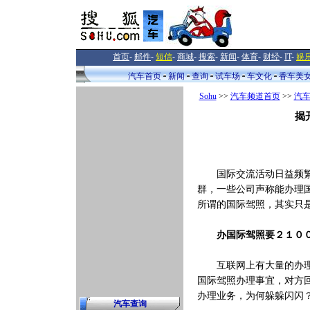
首页
-
邮件
-
短信
-
商城
-
搜索
-
新闻
-
体育
-
财经
-
IT
-
娱
汽车首页
新闻
查询
试车场
车文化
香车美
Sohu
>>
汽车频道首页
>>
汽
揭
国际交流活动日益频繁的
群，一些公司声称能办理
所谓的国际驾照，其实只
办国际驾照要２１０
互联网上有大量的办理国
国际驾照办理事宜，对方
办理业务，为何躲躲闪闪
汽车查询