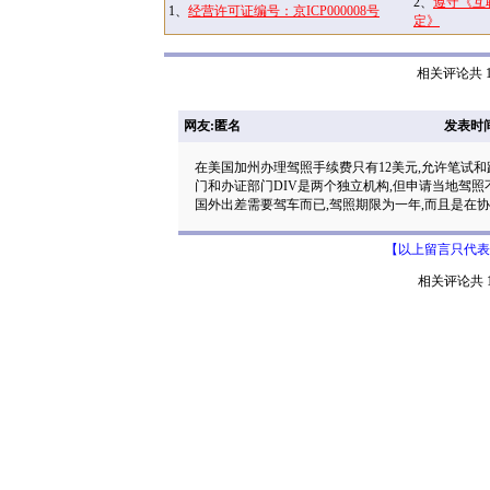
2、
遵守《互
1、
经营许可证编号：京ICP000008号
定》
相关评论共 1
网友:匿名
发表时间: 
在美国加州办理驾照手续费只有12美元,允许笔试和
门和办证部门DIV是两个独立机构,但申请当地驾
国外出差需要驾车而已,驾照期限为一年,而且是在协
【以上留言只代表
相关评论共 1