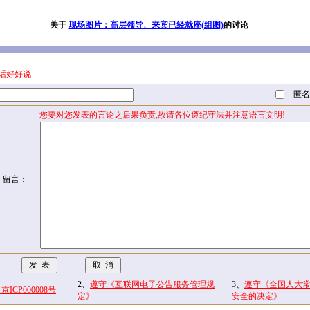
关于
现场图片：高层领导、来宾已经就座(组图)
的讨论
话好好说
匿名
您要对您发表的言论之后果负责,故请各位遵纪守法并注意语言文明!
留言：
2、
遵守《互联网电子公告服务管理规
3、
遵守《全国人大
CP000008号
定》
安全的决定》