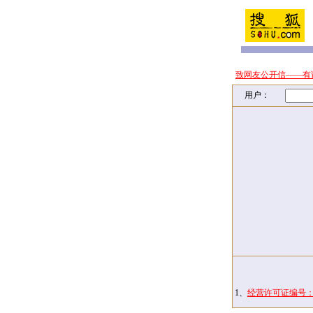
致网友公开信——有
用户：
1、
经营许可证编号：京I