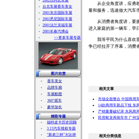
2002日内瓦车展
从企业角度讲，应勇敢地
台北车展香车美女
量和服务，迅速做大汽车市
2001东京国际车展
2001悉尼国际车展
从消费者角度讲，要摒弃
2001法兰克福车展
进入家庭的第一辆车，早
2001长春汽博会
>>更多车展专题
我等平民为什么喜欢逛超
争已经拉开了序幕，消费
图片欣赏
香车美女
品牌车廊
相关文章
车展酷图
市场全面整合 中国商用
360°观车
14款商用车新品下线 东
豪华加长
产销量屡破纪录 东风商
精彩专题
民营蛟龙再闹车市 广州
福特皮卡历史回顾
3.15汽车维权专题
“新老三样”大比拼
相关分类信息