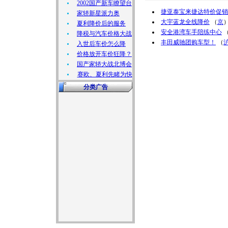
2002国产新车瞭望台
捷亚泰宝来捷达特价促销
家轿新星派力奥
大宇蓝龙全线降价
（
京
夏利降价后的服务
安全港湾车手陪练中心
降税与汽车价格大战
丰田威驰团购车型！
（
入世后车价怎么降
价格放开车价狂降？
国产家轿大战北博会
赛欧、夏利先睹为快
分类广告