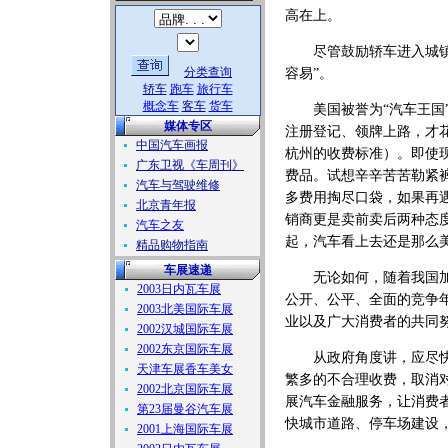
高在上。
尽管鼓励轿车进入城镇居
分类查询
容易”。
轿车
跑车
旅行车
概念车
客车
货车
美国被誉为“汽车王国”
媒体专区
注册登记、领牌上路，才花
中国汽车画报
杭州的收费标准）。即使
广东卫视《车周刊》
费品。试想辛辛苦苦勒紧裤
汽车与驾驶维修
多费用掏尽口袋，如果再
北京青年报
销商更是卖前卖后两种态
汽车之友
起，汽车看上去还是那么
精品购物指南
车展速递
无论如何，随着我国加入
2003日内瓦车展
公开、公平、全面的竞争
2003北美国际车展
业以及广大消费者的共同
2002汉城国际车展
2002东京国际车展
从政府角度讲，应尽快出
天津车展香车美女
繁多的不合理收费，取消
2002北京国际车展
展汽车金融服务，让消费
第23届曼谷汽车展
快城市道路、停车场建设
2001上海国际车展