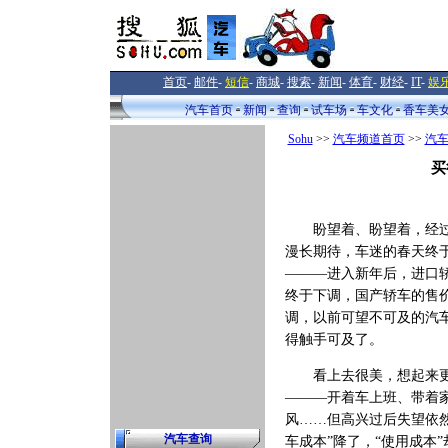
首页
-
邮件
-
短信
-
商城
-
搜索
-
新闻
-
体育
-
财经
-
IT
-
娱
汽车首页
新闻
查询
试车场
车文化
香车美
Sohu
>>
汽车频道首页
>>
汽
买
盼望着、盼望着，经过
漫长期待，车迷的春天终
———进入新年后，进口
终于下调，国产轿车的售
调，以前可望不可及的汽
得触手可及了。
看上去很美，想起来
———开着车上班、带着
风……但高兴过后失望依然
汽车查询
车成本”降了，“使用成本