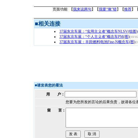
页面功能 【
我来说两句
】【
我要“揪”错
】【
推荐
】
■
相关连接
37届东京车展：“实用主义者”概念车NLSV(组图)
37届东京车展：“个人主义者”概念车PM(图)
(10/16
37届东京车展：丰田燃料电池Fine-N概念车(图)
(1
■
请发表您的看法
用 户：
您要为您所发的言论的后果负责，故请各位
留 言：