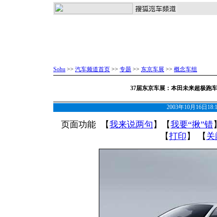
Sohu
>>
汽车频道首页
>>
专题
>>
东京车展
>>
概念车组
37届东京车展：本田未来超极跑车H
2003年10月16日18
页面功能 【
我来说两句
】【
我要“揪”错
【
打印
】 【
关