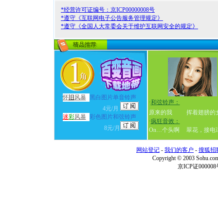
*经营许可证编号：京ICP00000008号
*遵守《互联网电子公告服务管理规定》
*遵守《全国人大常委会关于维护互联网安全的规定》
怀
旧
风暴
黑白图片单音铃声
·
和弦铃声：
4元/月
原来的我
挥着翅膀的
迷
彩
风暴
彩色图片和弦铃声
·
疯狂音效：
8元/月
On…个头啊
翠花，接电
网站登记
-
我们的客户
-
搜狐招
Copyright © 2003 Sohu.c
京ICP证000