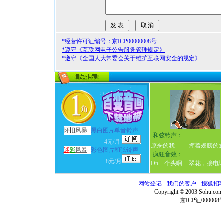
*经营许可证编号：京ICP00000008号
*遵守《互联网电子公告服务管理规定》
*遵守《全国人大常委会关于维护互联网安全的规定》
怀
旧
风暴
黑白图片单音铃声
·
和弦铃声：
4元/月
原来的我
挥着翅膀的
迷
彩
风暴
彩色图片和弦铃声
·
疯狂音效：
8元/月
On…个头啊
翠花，接电
网站登记
-
我们的客户
-
搜狐招
Copyright © 2003 Sohu.c
京ICP证000