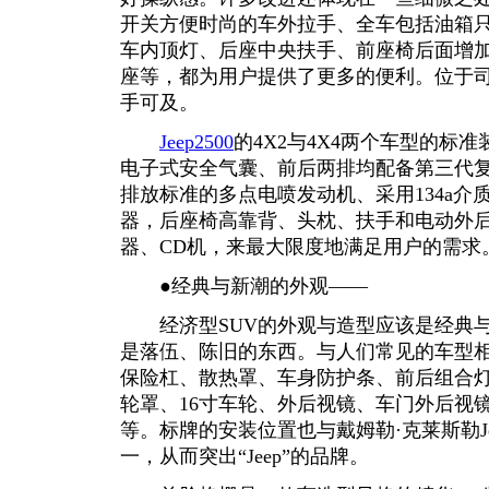
开关方便时尚的车外拉手、全车包括油箱
车内顶灯、后座中央扶手、前座椅后面增
座等，都为用户提供了更多的便利。位于
手可及。
Jeep2500
的4X2与4X4两个车型的标
电子式安全气囊、前后两排均配备第三代复
排放标准的多点电喷发动机、采用134a介
器，后座椅高靠背、头枕、扶手和电动外
器、CD机，来最大限度地满足用户的需求
●经典与新潮的外观——
经济型SUV的外观与造型应该是经典与
是落伍、陈旧的东西。与人们常见的车型
保险杠、散热罩、车身防护条、前后组合
轮罩、16寸车轮、外后视镜、车门外后视
等。标牌的安装位置也与戴姆勒·克莱斯勒J
一，从而突出“Jeep”的品牌。