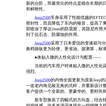
新的台阶，而最突出的特点是能在长期的
和鲜映性。
Jeep2500
车身采用了性能优越的EFTEC
密封性，而且降低了车内的噪音，提高了
部喷涂了厚达2mm的防震胶，其阻尼作用
到了抗石击、防腐蚀的作用。
Jeep2500
采用了日本爱信的变速箱与分
换档操纵更为轻便、更省油。据测算，标准
●体贴入微的人性化设计与配置——
当前的汽车用户对体贴入微的人性化设
强烈。
Jeep2500
的内饰全面更新为原装Jeep
一改老内饰见棱见角的式样，并重新设计
客户提供一个全新的、更豪华的、更时尚
新车型换装了四幅式的方向盘，结合转
好操纵感。许多改进还体现在一些细微之