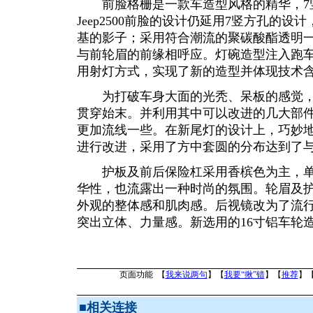
前脸格栅是一款车造型风格的精华，7竖孔
Jeep2500前脸的设计仍延用7竖方孔的
基的影子；采用符合潮流的聚碳酸酯透明
与前轮眉的前缘相呼应。灯碗造型注入跑
用射灯方式，实现了新的造型并体现技术
为打破车身大面的光秃、呆板的感觉，
贯穿始末。并利用其中可以改进的几大部
更加流线一些。在新尾灯的设计上，巧妙
进行改进，采用了方中套圆的分布达到了
护板及前后保险杠采用香槟色为主，单
华性，也流露出一种时尚的氛围。轮眉及
外观的整体感和肌肉感。后视镜改为了流
突出立体、力量感。新选用的16寸铝车轮
页面功能 【
我来说两句
】【
我要“揪”错
】【
推荐
】
■
相关连接