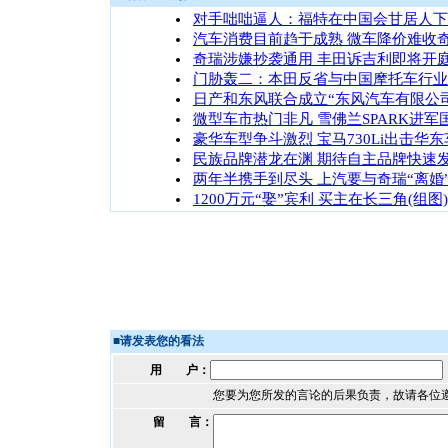
对手咄咄逼人：福特在中国会甘居人下
汽车消费目前趋于成熟 微车降价难收
奇瑞涉嫌抄袭通用 丰田诉吉利即将开
门胁轰二：本田反省与中国摩托车行业
日产和东风联合成立“东风汽车有限公司
微型车市热门非凡 雪佛兰SPARK进军
豪华车型争斗激烈 宝马730Li出击华
民族品牌潜龙在渊 期待自主品牌快速
两年半携手到尽头 上汽要与奇瑞“离婚
1200万元“娶”宾利 买主在长三角(组图)
■
请发表您的看法
用 户：
您要为您所发的言论的后果负责，故请各位
留 言：