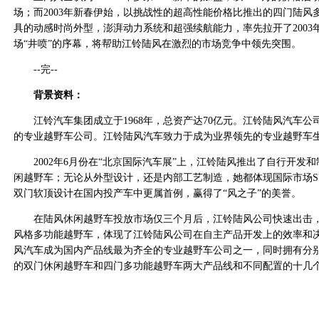
场；而2003年新春伊始，以挑战性的超高性能价格比推出的四门陆风
具的动感时尚外型，澎湃动力系统和超强续航能力，率先拉开了2003
场“井喷”的序幕，将帮助江铃陆风在激烈的市场竞争中领先突围。
--完--
背景资料：
江铃汽车集团成立于1968年，总资产达70亿元。江铃陆风汽车公
的专业越野车公司。江铃陆风汽车致力于成为业界领先的专业越野车
2002年6月份在“北京国际汽车展”上，江铃陆风推出了自行开发
闲越野车；无论从外型设计，还是内部工艺制造，她都体现国际市场S
双门软顶设计在国内投产车中更属首例，赢得了“风之子”的美誉。
在陆风休闲越野车投放市场仅三个月后，江铃陆风公司快速出击，
风格多功能越野车，体现了江铃陆风公司在自主产品开发上的效率和
风汽车成为国内产品线最为齐全的专业越野车公司之一，同时拥有分
的双门休闲越野车和四门多功能越野车两大产品线和不同配置的十几