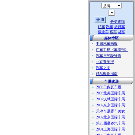
分类查询
轿车
跑车
旅行车
概念车
客车
货车
媒体专区
中国汽车画报
广东卫视《车周刊》
汽车与驾驶维修
北京青年报
汽车之友
精品购物指南
车展速递
2003日内瓦车展
2003北美国际车展
2002汉城国际车展
2002东京国际车展
天津车展香车美女
2002北京国际车展
第23届曼谷汽车展
2001上海国际车展