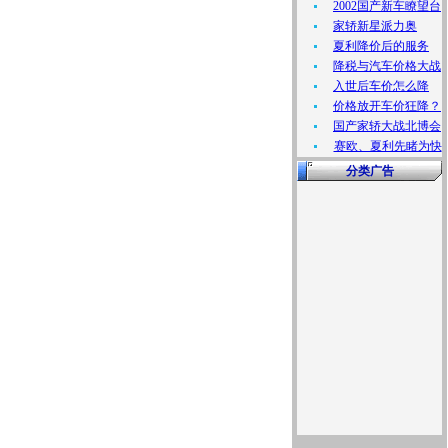
2002国产新车瞭望台
家轿新星派力奥
夏利降价后的服务
降税与汽车价格大战
入世后车价怎么降
价格放开车价狂降？
国产家轿大战北博会
赛欧、夏利先睹为快
分类广告