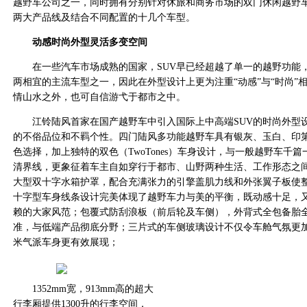
越野车公司之一，同时拥有分别针对休旅和商务市场的双门休闲越野
两大产品线及结合不同配置的十几个车型。
动感时尚外型灵活多变空间
在一些汽车市场成熟的国家，SUV早已经超越了单一的越野功能
两相宜的主流车型之一，因此在外型设计上更为注重“动感”与“时尚”
情山水之外，也可自信游弋于都市之中。
江铃陆风首家在国产越野车中引入国际上中高端SUV的时尚外型
的不俗品位和不羁个性。四门陆风多功能越野车具有银灰、玉白、印
色选择，加上独特的双色（TwoTones）车身设计，与一般越野车千
清界线，更象征着车主自如穿行于都市、山野两种生活、工作形态之
大型双十字水箱护罩，配合充满张力的引擎盖肌力线和外张翼子板使
十字型车身线条设计完美体现了越野车力与美的平衡，既动感十足，
赖的大家风范；包覆式防刮浪板（前后轮及车侧），外背式全包备胎
准，与低端产品彻底分野；三片式的车侧玻璃设计不仅令车舱气氛更加明
米气派车身更有效展现；
1352mm宽，913mm高的超大
行李厢提供1300升的行李空间，