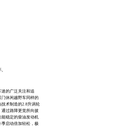
怀。
迷的广泛关注和追
双门休闲越野车同样的
技术制造的2.8升涡轮
，通过路障更觉所向披
性能稳定的柴油发动机
冬季启动倍加轻松，极