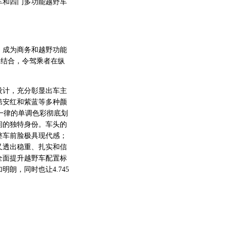
车和四门多功能越野车
，成为商务和越野功能
相结合，令驾乘者在纵
设计，充分彰显出车主
第安红和紫蓝等多种颜
篇一律的单调色彩彻底划
间的独特身份。车头的
整车前脸极具现代感；
又透出稳重、扎实和信
全面提升越野车配置标
朗，同时也让4.745