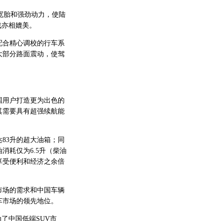
m宽胎和强劲动力，使陆
战亦相媲美。
合精心调校的行车系
大部分路面震动，使驾
用户打造更为出色的
其需要具有超强续航能
83升的超大油箱；同
消耗仅为6.5升（柴油
享受便利和经济之余倍
场的需求和中国车辆
车市场的领先地位。
动了中国低端SUV市