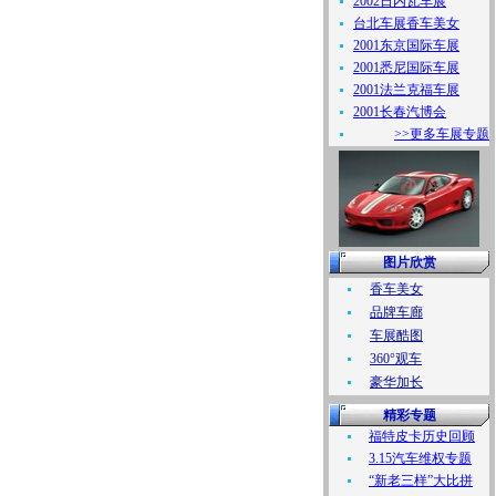
2002日内瓦车展
台北车展香车美女
2001东京国际车展
2001悉尼国际车展
2001法兰克福车展
2001长春汽博会
>>更多车展专题
图片欣赏
香车美女
品牌车廊
车展酷图
360°观车
豪华加长
精彩专题
福特皮卡历史回顾
3.15汽车维权专题
“新老三样”大比拼