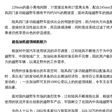
220mm的最小离地间隙，37度接近角和27度离去角，配合245m
风四门多功能越野车拥有平均约50%的爬坡度，面对高端越野车的挑
陆风四门多功能越野车提供出众的驾驶舒适性，助力转向方向盘配
统，使操控灵活性超出意外，而且路感清晰；同时悬挂系统过滤了绝
乘者仍然享受出色的舒适感觉。
超低油耗超强续航能力
根据对中国汽车使用状况的详尽调查，江铃陆风不断致力于为中国
越野车。中国地域广大，加油站体系相对落后和不完整，因此用户极
力的越野车辆，以满足野外的工作需求。
利用外挂备胎省出的车底空间，陆风四门多功能越野得以配备高达
时，系出名门的发动机所具备的出众燃油经济性，使得百公里最低燃油
发动机），一次加油即可支持1000公里以上的的超强续航，令车主在
感自豪。
面对国内越野车市场的激烈竞争，江铃陆风不断推陈出新，根据市
使用的状况开发出创新的越野车产品，牢固树立了在国内中高端越野
业内人士认为：2002年多家SUV新军的加盟，以8-10万的价格启