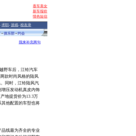
香车美女
新车报价
情色短信
-
求职
-
游戏
-
校友录
V
俱乐部
约会
我来补充两句
闲越野车后，江铃汽车
出两款时尚风格的陆风
度升温。同时，江铃陆风汽
列增压发动机真皮内饰
地提货价为13.3万
系其他配置的车型也将
品线最为齐全的专业