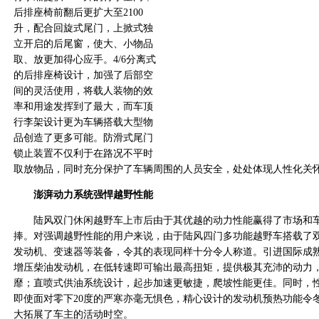
后排座椅前翻后更扩大至2100
升，配合回旋式尾门，上掀式独
立开启的后尾窗，使大、小物品
取、放更加得心应手。4/6分离式
的后排座椅设计，加强了后部空
间的灵活使用，将载人装物的效
率和用途发挥到了最大，而车顶
行李架设计更为车辆搭载大型物
品创造了更多可能。防滑式尾门
锁止装置不仅利于在路况不平时
取放物品，同时充分保护了车辆周围的人员安全，处处体现人性化关
澎湃动力系统强悍越野性能
陆风双门休闲越野车上市后由于其优越的动力性能赢得了市场和车
捧。对强调越野性能的用户来说，由于陆风四门多功能越野车搭载了
发动机、变速器等装备，令其的表现同样十分令人称道。引进国际成熟
增压柴油发动机，在低转速即可输出最高扭矩，提供极其充沛的动力
靡；直喷式供油系统设计，起步加速更敏捷，爬坡性能更佳。同时，
即使面对零下20度的严寒亦毫无惧色，精心设计的发动机预热功能令
大拓展了车主的活动时空。