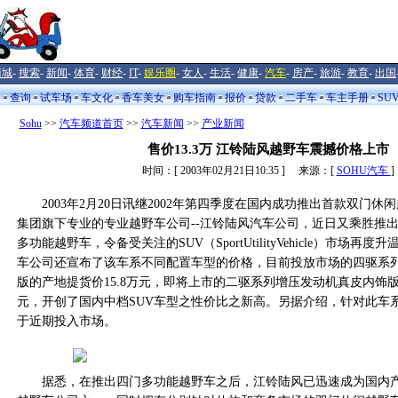
商城
-
搜索
-
新闻
-
体育
-
财经
-
IT
-
娱乐圈
-
女人
-
生活
-
健康
-
汽车
-
房产
-
旅游
-
教育
-
出国
闻
查询
试车场
车文化
香车美女
购车指南
报价
贷款
二手车
车主手册
SU
Sohu
>>
汽车频道首页
>>
汽车新闻
>>
产业新闻
售价13.3万 江铃陆风越野车震撼价格上市
时间：[ 2003年02月21日10:35 ] 来源：[
SOHU汽车
]
2003年2月20日讯继2002年第四季度在国内成功推出首款双门休
集团旗下专业的专业越野车公司--江铃陆风汽车公司，近日又乘胜推
多功能越野车，令备受关注的SUV（SportUtilityVehicle）市场再
车公司还宣布了该车系不同配置车型的价格，目前投放市场的四驱系
版的产地提货价15.8万元，即将上市的二驱系列增压发动机真皮内饰版产
元，开创了国内中档SUV车型之性价比之新高。另据介绍，针对此车
于近期投入市场。
据悉，在推出四门多功能越野车之后，江铃陆风已迅速成为国内产