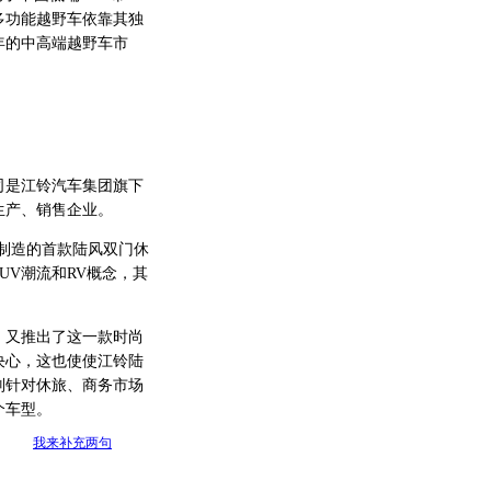
多功能越野车依靠其独
年的中高端越野车市
司是江铃汽车集团旗下
生产、销售企业。
和制造的首款陆风双门休
UV潮流和RV概念，其
又推出了这一款时尚
决心，这也使使江铃陆
别针对休旅、商务市场
个车型。
我来补充两句