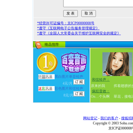
*经营许可证编号：京ICP00000008号
*遵守《互联网电子公告服务管理规定》
*遵守《全国人大常委会关于维护互联网安全的规定》
怀
旧
风暴
黑白图片单音铃声
·
和弦铃声：
4元/月
原来的我
挥着翅膀的
迷
彩
风暴
彩色图片和弦铃声
·
疯狂音效：
8元/月
On…个头啊
翠花，接电
网站登记
-
我们的客户
-
搜狐招
Copyright © 2003 Sohu.c
京ICP证000