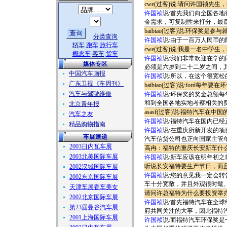
cwe(过客)说:请问许国祯先
许国祯
说:首先我们向全国各
金需求，可复制性来打分，最
baibiao(过客)说:环保奖是参
分类查询
许国祯
说:由于一百万人民币
轿车
跑车
旅行车
cwe(过客)说:我是一名中
概念车
客车
货车
许国祯
说:我们非常欢迎在学的
媒体专区
必须是六岁到二十二岁之间，其
中国汽车画报
许国祯
说:所以，在这个很宽
广东卫视《车周刊》
baibiao(过客)说:ford每年
汽车与驾驶维修
许国祯
说:环保奖的奖金总额每
和到全国各地实地考察相关的
北京青年报
asasf(过客)说:福特汽车
汽车之友
许国祯
说:福特汽车在国内已
精品购物指南
许国祯
说:在重庆所新开发的
车展速递
汽车信贷公司也正向国家主管
2003日内瓦车展
高冉：福特的重庆长安新车什
2003北美国际车展
许国祯
说:新车应该在明年初
听说长安福特要生产节日，而
2002汉城国际车展
许国祯
说:您的意见我一定会
2002东京国际车展
车十分宽敞，并且外观很时髦
天津车展香车美女
请问许总福特为什么要投资举
2002北京国际车展
许国祯
说:首先福特汽车在全
第23届曼谷汽车展
府共同关注的大事，因此福特
2001上海国际车展
许国祯
说:而福特汽车环保奖是