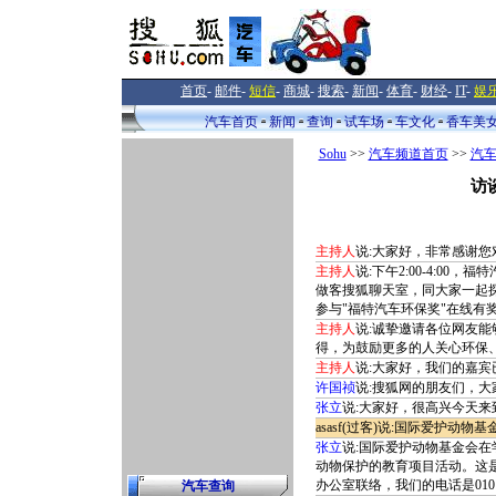
首页
-
邮件
-
短信
-
商城
-
搜索
-
新闻
-
体育
-
财经
-
IT
-
娱
汽车首页
新闻
查询
试车场
车文化
香车美
Sohu
>>
汽车频道首页
>>
汽
访
主持人
说:大家好，非常感谢您
主持人
说:下午2:00-4:0
做客搜狐聊天室，同大家一起
参与"福特汽车环保奖"在线有
主持人
说:诚挚邀请各位网友
得，为鼓励更多的人关心环保
主持人
说:大家好，我们的嘉
许国祯
说:搜狐网的朋友们，
张立
说:大家好，很高兴今天
asasf(过客)说:国际爱护
张立
说:国际爱护动物基金会
动物保护的教育项目活动。这
办公室联络，我们的电话是010－6
汽车查询