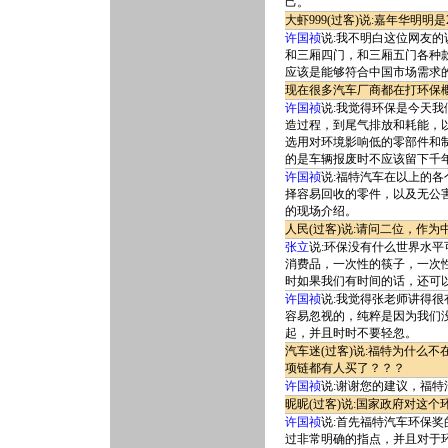
己。
大虾999(过客)说:嘉年华明
许国祯
说:我不明白这位网友
和三厢四门，和三厢五门各种
应该是能够符合中国市场需求
现在很多汽车厂商都在打环保
许国祯
说:我觉得环保是今天
造过程，到尾气排放和耗能，
选用对环境影响低的零部件和
的是车辆报废时不应该留下千
许国祯
说:福特汽车在以上的
择容易回收的零件，以及无公
的现场介绍。
人民(过客)说:请问二位，作
张立
说:环保没有什么世界水
消费品，一次性的筷子，一次
时如果我们有时间的话，还可
许国祯
说:我觉得张老师讲得
容易忽视的，纯粹是因为我们
起，并且时时不要轻忽。
汽车迷(过客)说:福特为什么
项链都有人买了？？？
许国祯
说:谢谢您的建议，福
昵昵(过客)说:国家政府对这
许国祯
说:首先福特汽车环保
过非常明确的指点，并且对于