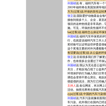
许国祯
说:有，福特汽车有一个
2003年福特将在美国加洲等
方方(过客)说:环保的良性运
张立
说:国际爱护动物基金会每
接收到很多个人、企业，甚至
项目的这种热情是非常高的，
施。可见，环保的良性循环不
bat(过客)说:福特怎么保证
许国祯
说:福特汽车环保奖的
行，也就是说福特汽车工作人
奖经验可以证明这些评委是很
这个奖项主要的对外沟通都集
有话要说(过客)说:从公益的
张立
说:目前很多我们所了解
作，也有很多企业通过了环保
许国祯
说:我认为无论是公益
关注，才相反地凸现了公益和
环境保护的行为融入我们日常
调也会变得不那么突出。相反
德提倡的说法，因为它已经融
主持人
说:各位网友，本次网
活动。抽奖结果将在搜狐汽车
zyjn(过客)说:中国的汽车
许国祯
说:汽车污染就像前面
车污染。此外我们在国内已经