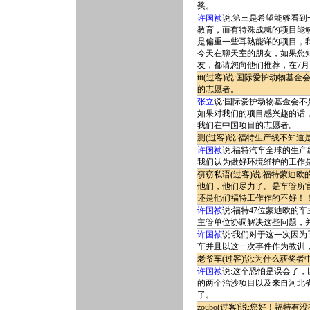
奖。
许国祯
说:第三是希望能够看
教育，而有特殊成就的项目能
是偏重一些耳熟能详的项目，
今天在聊天室的朋友，如果您
友，都请您向他们推荐，在7月
ttt(过客)说:国际爱护动
的志愿者。
张立
说:国际爱护动物基金会不
如果对我们的项目感兴趣的话，
我们在中国项目的志愿者。
测(过客)说:福特生产线不知
许国祯
说:福特汽车全球的生产
我们认为做好环境维护的工作
窃窃私语(过客)说:福特蒙迪
他们，他们尽力了。是车管所
还是他们福特工作作的不好！
许国祯
说:福特47位蒙迪欧的
主管单位协调解决这些问题，
许国祯
说:我们对于这一次因
车并且以这一次事件作为教训
老爷车(过客)说:为什么获奖
许国祯
说:这个恐怕是误会了，
的两个治沙项目以及来自河北省
了。
zoubo(过客)说:您好！福特