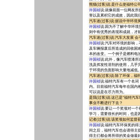
熊猫(过客)说:是什么使福特
许国祯
说:就像前面一位网友
誉以及累积它的成效，因此我
汽车迷(过客)说:据说中华环
许国祯
说:因为不了解中华环
则中有优秀的表现和成就，才
汽车迷(过客)说:汽车大发展
许国祯
说:汽车对环境的影响
及车辆报废后所造成的回收困
本的改变。一个例子是燃料电
许国祯
说:此外，像汽车喷漆
洗及挥发性溶剂的使用，几乎
于环境的负面影响大量地减低
汽车迷(过客)说:除了环保，
许国祯
说:福特汽车有一个名
内。目前福特汽车每年在国内
可以说是在尽力而为。
是我(过客)说:这已是“福特
事业不断进行下去？
许国祯
说:要让一个奖项对一
学习，需要很长的时间，也是
记者(过客)说:该奖项如何监
许国祯
说:福特汽车环保奖的
间之后，福特汽车也会请得主
得主们都会将所得的奖金做最