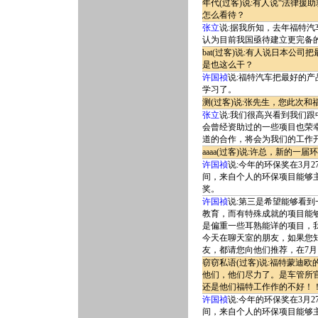
年代(过客)说:有人说“法律
怎么看待？
张立
说:据我所知，去年福特
认为目前我国亟待建立更完备
bat(过客)说:有人说日本
是也这么干？
许国祯
说:福特汽车把最好的
学习了。
测(过客)说:张先生，您此次
张立
说:我们很高兴看到我们
会曾经资助过的一些项目也荣
道的合作，将会为我们的工作
aaaa(过客)说:许总，新的
许国祯
说:今年的环保奖在3月
间，来自个人的环保项目能够
奖。
许国祯
说:第三是希望能够看
教育，而有特殊成就的项目能
是偏重一些耳熟能详的项目，
今天在聊天室的朋友，如果您
友，都请您向他们推荐，在7月
窃窃私语(过客)说:福特蒙迪
他们，他们尽力了。是车管所
还是他们福特工作作的不好！
许国祯
说:今年的环保奖在3月
间，来自个人的环保项目能够