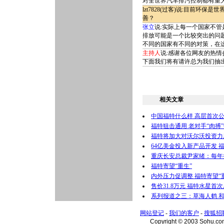
对全世界汽车排污控制都有重
lzt7828(过客)说:目前
善？
张立
说:实际上每一个国家不
排放可能是一个比较突出的问
不同的国家有不同的对策，在
主持人
说:感谢各位网友的热
下面我们将有请许总为我们抽
相关文章
中国福特什么样 高层首次
福特狙击通用 老对手“肉搏
福特将加大对沃尔沃投资力度
64亿美金投入新产品开发 
重庆长安总裁尹家绪：每年
福特寄望“重生”
内外压力促调整 福特寄望“
售价31.8万元 福特水星首
系列报道之三：草海人鹤 
网站登记
-
我们的客户
-
搜狐招
Copyright © 2003 Sohu.c