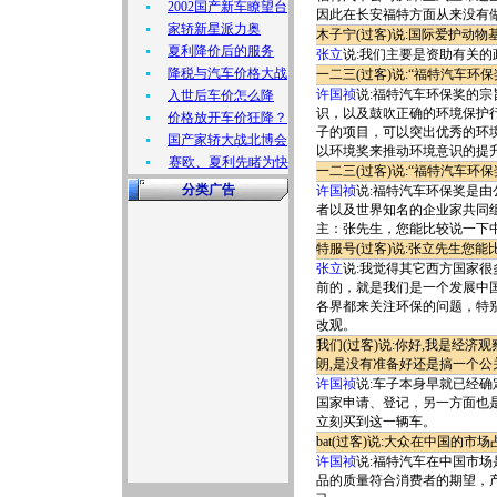
2002国产新车瞭望台
因此在长安福特方面从来没有
家轿新星派力奥
木子宁(过客)说:国际爱护动
夏利降价后的服务
张立
说:我们主要是资助有关
降税与汽车价格大战
一二三(过客)说:“福特汽车环
许国祯
说:福特汽车环保奖的
入世后车价怎么降
识，以及鼓吹正确的环境保护
价格放开车价狂降？
子的项目，可以突出优秀的环
国产家轿大战北博会
以环境奖来推动环境意识的提
赛欧、夏利先睹为快
一二三(过客)说:“福特汽车环
分类广告
许国祯
说:福特汽车环保奖是
者以及世界知名的企业家共同
主：张先生，您能比较说一下
特服号(过客)说:张立先生您
张立
说:我觉得其它西方国家
前的，就是我们是一个发展中
各界都来关注环保的问题，特
改观。
我们(过客)说:你好,我是经
朗,是没有准备好还是搞一个公
许国祯
说:车子本身早就已经
国家申请、登记，另一方面也
立刻买到这一辆车。
bat(过客)说:大众在中国
许国祯
说:福特汽车在中国市
品的质量符合消费者的期望，