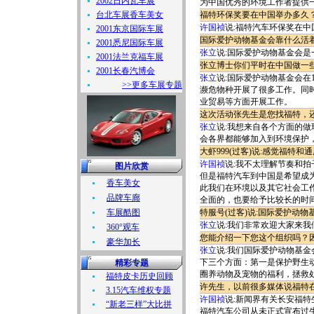
2002日内瓦车展
为中国优秀的环境工作者提供
台北车展香车美女
福特环保奖要在中国举办多久
许国祯
说:福特汽车环保奖在中
2001东京国际车展
国际爱护动物基金会靠什么活
2001悉尼国际车展
张立
说:国际爱护动物基金会是
2001法兰克福车展
张立博士你们平时在中国做一
2001长春汽博会
张立
说:国际爱护动物基金会在
>>更多车展专题
濒危物种开展了很多工作。同
业贸易等方面开展工作。
这次活动张先生是您找福特，
张立
说:我想来自各个方面的
会各界都能够加入到环境保护
大虾999(过客)说:感觉福
许国祯
说:我不太理解节奏和
图片欣赏
但是福特汽车到中国是希望成
香车美女
此我们在环境以及其它社会工
品牌车廊
全面的，也要给予比较长的时
车展酷图
特服号(过客)说:国际爱护动
张立
说:我们非常欢迎大家来
360°观车
您能介绍一下您这个组织吗？
豪华加长
张立
说:我们国际爱护动物基金
下三个方面：第一是保护野生
精彩专题
圈养动物及宠物的福利，拯救
福特皮卡历史回顾
许先生，以前很多媒体说福特
3.15汽车维权专题
许国祯
说:新闻界有关长安福
“新老三样”大比拼
福特汽车公司从未正式宣布过