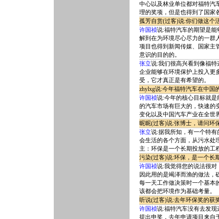
中心以及林业单位都对福特汽
理的奖项，但是也得到了国家
孤芳自赏(过客)说:你们做这
许国祯
说:福特汽车的期望是
解到在为环境尽心尽力的一群人
项目也得到新闻传媒、国家主
意识的目的的。
张立
说:我们很高兴看到像福
企业能够在环境保护上投入更
受，它才真正是有希望的。
zhylxg说:今年福特汽车在
许国祯
说:今年的核心目标就
的汽车市场有巨大的，快速的
变化以及中国汽车产业在全世
昵昵(过客)说:张博士，请问
张立
说:据我所知，有一个特
会生活的各个方面，从污水处
主：环保是一个长期投放的工
污染(过客)说:环保，是一个
许国祯
说:我觉得您的说法很
因此用的是竭泽而渔的做法，
每一天工作做决策时一个基本
该都会把环境作为基础考量。
听说(过客)说:去年环保奖的
许国祯
说:福特汽车没有去发
提出申奖，去年申请项目来自