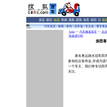
首页
-
邮件
-
短信
-
商城
-
搜索
-
新闻
-
体育
-
财经
-
IT
-
娱
汽车首页
新闻
查询
试车场
车文化
香车美
Sohu
>>
汽车频道首页
>>
北
投放进行时
据悉著
著名奥运跳水冠军田
参加此次发布会,并成为该
一个车主。我们将专访田
关注。