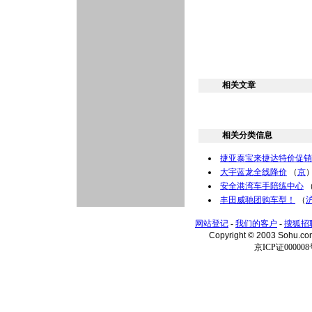
相关文章
相关分类信息
捷亚泰宝来捷达特价促销
大宇蓝龙全线降价
（
京
安全港湾车手陪练中心
丰田威驰团购车型！
（
网站登记
-
我们的客户
-
搜狐招
Copyright © 2003 Sohu.c
京ICP证000