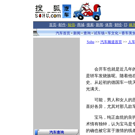
首页
-
邮件
-
短信
-
商城
-
搜索
-
新闻
-
体育
-
财经
-
IT
-
娱
汽车首页
新闻
查询
试车场
车文化
香车美
Sohu
>>
汽车频道首页
>>
人
会开车也就是近几年的事
是轿车发烧族呢。随着他
史。从起初的德国车一统
光满天。
可能，男人和女人的思维
喜好各异，尤其对那几款
宝马，纯正血统的良驹。
术情有独钟，认为宝马是
的确也被它富于激情的线
汽车查询