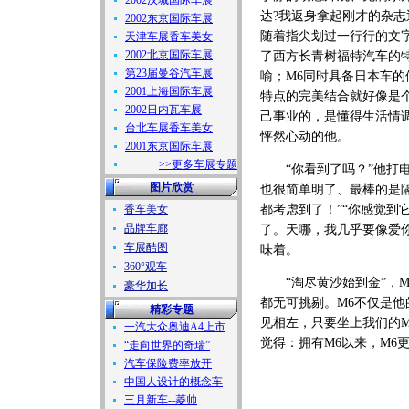
2002汉城国际车展
达?我返身拿起刚才的杂志
2002东京国际车展
随着指尖划过一行行的文字
天津车展香车美女
2002北京国际车展
了西方长青树福特汽车的特
第23届曼谷汽车展
喻；M6同时具备日本车
2001上海国际车展
特点的完美结合就好像是
2002日内瓦车展
己事业的，是懂得生活情
台北车展香车美女
怦然心动的他。
2001东京国际车展
>>更多车展专题
“你看到了吗？”他打电
图片欣赏
也很简单明了、最棒的是
香车美女
都考虑到了！”“你感觉到
品牌车廊
了。天哪，我几乎要像爱
车展酷图
味着。
360°观车
“淘尽黄沙始到金”，M
豪华加长
都无可挑剔。M6不仅是
精彩专题
见相左，只要坐上我们的M
一汽大众奥迪A4上市
觉得：拥有M6以来，M6
“走向世界的奇瑞”
汽车保险费率放开
中国人设计的概念车
三月新车--菱帅