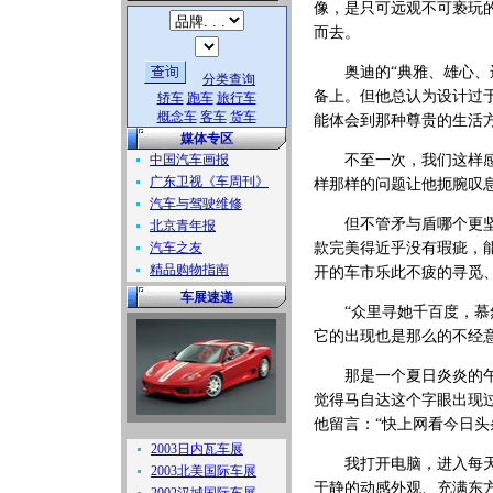
像，是只可远观不可亵玩
而去。
奥迪的“典雅、雄心、进
分类查询
备上。但他总认为设计过
轿车
跑车
旅行车
概念车
客车
货车
能体会到那种尊贵的生活
媒体专区
中国汽车画报
不至一次，我们这样感叹
广东卫视《车周刊》
样那样的问题让他扼腕叹
汽车与驾驶维修
但不管矛与盾哪个更坚固
北京青年报
汽车之友
款完美得近乎没有瑕疵，
精品购物指南
开的车市乐此不疲的寻觅
车展速递
“众里寻她千百度，慕然
它的出现也是那么的不经
那是一个夏日炎炎的午后
觉得马自达这个字眼出现
他留言：“快上网看今日头
2003日内瓦车展
我打开电脑，进入每天都
2003北美国际车展
于静的动感外观、充满东