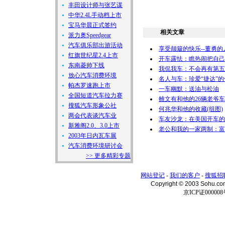
丰田设计师与张艺谋
中华2.4L手动档上市
宝马华晨正式签约
相关文章
派力奥Speedgear
汽车俱乐部出游活动
享受颠簸的快乐--董勇的
红旗世纪星2.4上市
开车露怯：瞧热闹把自己
东南菱帅下线
我侃我车：不会再有第五
放心汽车消费环境
名人与车：珍爱“捷达”的
帕杰罗速跑上市
一车幽默：送油与松油
全国短道汽车拉力赛
雒文有和他的26辆老爷车(
搜狐汽车形象公社
何兆华和他的收藏(组图)
两会代表谈汽车业
车友沙龙：在美国开车的
新雅阁2.0、3.0上市
老公和我的一家两制：富
2003年日内瓦车展
汽车消费环境研讨会
>> 更多精彩专题
网站登记
-
我们的客户
-
搜狐招
Copyright © 2003 Sohu.c
京ICP证000