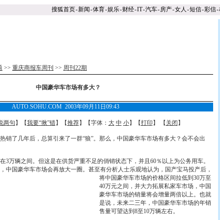
搜狐首页
-
新闻
-
体育
-
娱乐
-
财经
-
IT
-
汽车
-
房产
-
女人
-
短信
-
彩信
-
题
>>
重庆商报车周刊
>>
周刊22期
中国豪华车市场有多大？
AUTO.SOHU.COM 2003年09月11日09:43
说两句
】【
我要“揪”错
】【
推荐
】【字体：
大
中
小
】【
打印
】 【
关闭
】
销了几年后，总算引来了一群“狼”。那么，中国豪华车市场有多大？会不会出
3万辆之间。但这是在供货严重不足的俏销状态下，并且60％以上为公务用车。
，中国豪华车市场会再放大一圈。甚至有分析人士乐
观地认为，国产宝马投产后，
将中国豪华车市场的价格区间拉低到30万至
40万元之间，并大力拓展私家车市场，中国
豪华车市场的销量将会增量两倍以上。也就
是说，未来二三年，中国豪华车市场的年销
售量可望达到8至10万辆左右。