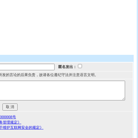
匿名发出：
所发的言论的后果负责，故请各位遵纪守法并注意语言文明。
00008号
务管理规定》
于维护互联网安全的规定》