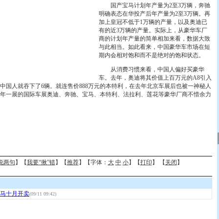
国产宝马计划年产量为2至3万辆，奔驰
明确表态在华投产后年产量为2至3万辆。再
加上皇冠不低于1万辆的产量，以及奥迪已
有的近3万辆的产量。实际上，从豪华车厂
商的计划年产量的简单相加来看，数据大致
与此相当。如此看来，中国豪华车市场在短
期内会相对饱和而不是绝对的饱和状态。
从消费习惯来看，中国人偏好买豪华
车。去年，奥迪将其价值上百万元的A8引入
而中国人就吞下了6辆。就连售价888万元的本特利，在去年北京车展后也被一神秘人
年一展的国际车展奥迪、奔驰、宝马、本特利、法拉利、莲花等豪华厂商不惜余力
说两句
】【
我要“揪”错
】【
推荐
】【字体：
大
中
小
】【
打印
】 【
关闭
】
马十月开卖
(09/11 09:42)