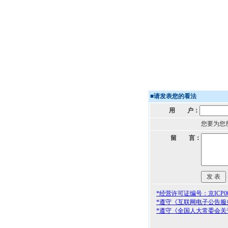
■
请发表您的看法
用 户：
您要为您
留 言：
*经营许可证编号：京ICP000
*遵守《互联网电子公告服
*遵守《全国人大常委会关