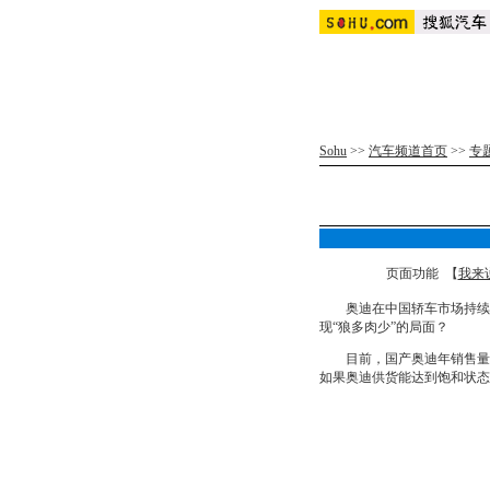
Sohu
>>
汽车频道首页
>>
专
页面功能 【
我来
奥迪在中国轿车市场持续热
现“狼多肉少”的局面？
目前，国产奥迪年销售量在
如果奥迪供货能达到饱和状态