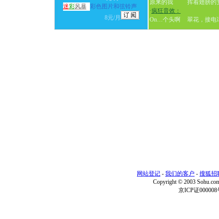
原来的我
挥着翅膀的
迷
彩
风暴
彩色图片和弦铃声
·
疯狂音效：
8元/月
On…个头啊
翠花，接电
网站登记
-
我们的客户
-
搜狐招
Copyright © 2003 Sohu.c
京ICP证000