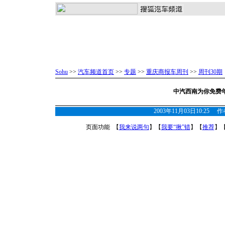
Sohu
>>
汽车频道首页
>>
专题
>>
重庆商报车周刊
>>
周刊30期
中汽西南为你免费
2003年11月03日10:25
页面功能 【
我来说两句
】【
我要“揪”错
】【
推荐
】