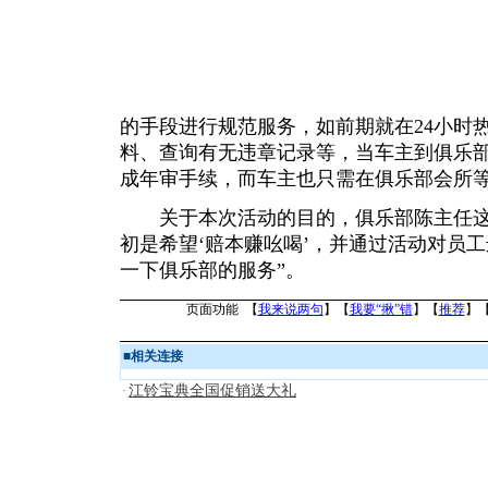
的手段进行规范服务，如前期就在24小时
料、查询有无违章记录等，当车主到俱乐
成年审手续，而车主也只需在俱乐部会所
关于本次活动的目的，俱乐部陈主任这
初是希望‘赔本赚吆喝’，并通过活动对员
一下俱乐部的服务”。
页面功能 【
我来说两句
】【
我要“揪”错
】【
推荐
】
■
相关连接
江铃宝典全国促销送大礼
·