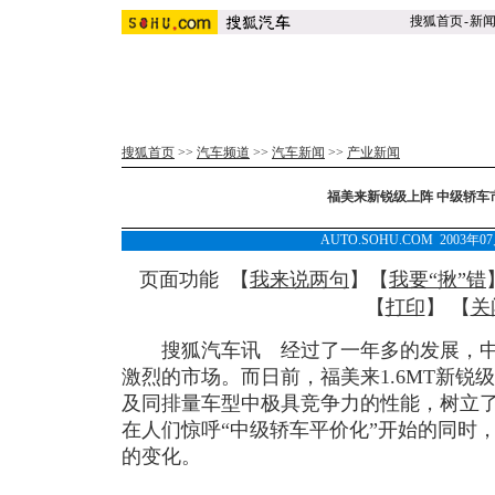
搜狐首页
-
新
搜狐首页
>>
汽车频道
>>
汽车新闻
>>
产业新闻
福美来新锐级上阵 中级轿车
AUTO.SOHU.COM 2003年0
页面功能 【
我来说两句
】【
我要“揪”错
【
打印
】 【
关
搜狐汽车讯 经过了一年多的发展，中
激烈的市场。而日前，福美来1.6MT新锐级
及同排量车型中极具竞争力的性能，树立
在人们惊呼“中级轿车平价化”开始的同时
的变化。