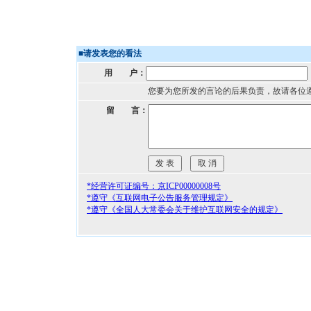
■
请发表您的看法
用 户：
您要为您所发的言论的后果负责，故请各位
留 言：
*经营许可证编号：京ICP00000008号
*遵守《互联网电子公告服务管理规定》
*遵守《全国人大常委会关于维护互联网安全的规定》