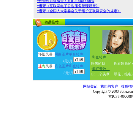
*经营许可证编号：京ICP00000008号
*遵守《互联网电子公告服务管理规定》
*遵守《全国人大常委会关于维护互联网安全的规定》
怀
旧
风暴
黑白图片单音铃声
·
和弦铃声：
4元/月
原来的我
挥着翅膀的
迷
彩
风暴
彩色图片和弦铃声
·
疯狂音效：
8元/月
On…个头啊
翠花，接电
网站登记
-
我们的客户
-
搜狐招
Copyright © 2003 Sohu.c
京ICP证000