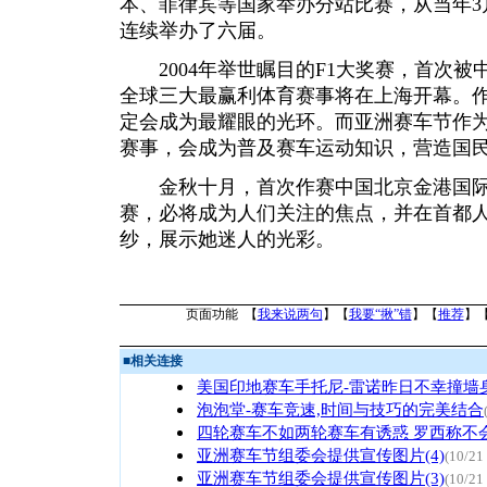
本、菲律宾等国家举办分站比赛，从当年3
连续举办了六届。
2004年举世瞩目的F1大奖赛，首次被
全球三大最赢利体育赛事将在上海开幕。作
定会成为最耀眼的光环。而亚洲赛车节作为
赛事，会成为普及赛车运动知识，营造国
金秋十月，首次作赛中国北京金港国际
赛，必将成为人们关注的焦点，并在首都
纱，展示她迷人的光彩。
页面功能 【
我来说两句
】【
我要“揪”错
】【
推荐
】
■
相关连接
美国印地赛车手托尼-雷诺昨日不幸撞墙
泡泡堂-赛车竞速,时间与技巧的完美结合
四轮赛车不如两轮赛车有诱惑 罗西称不
亚洲赛车节组委会提供宣传图片(4)
(10/21
亚洲赛车节组委会提供宣传图片(3)
(10/21