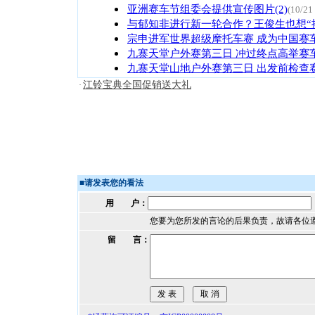
亚洲赛车节组委会提供宣传图片(2)
(10/21
与郁知非进行新一轮合作？王俊生也想“
宗申进军世界超级摩托车赛 成为中国赛
九寨天堂户外赛第三日 冲过终点高举赛车
九寨天堂山地户外赛第三日 出发前检查赛
江铃宝典全国促销送大礼
·
■
请发表您的看法
用 户：
您要为您所发的言论的后果负责，故请各位
留 言：