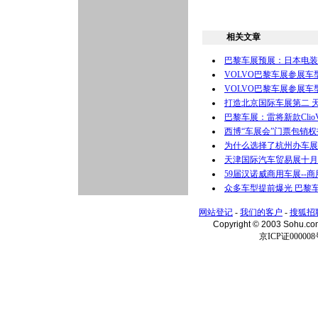
相关文章
巴黎车展预展：日本电装
VOLVO巴黎车展参展车型
VOLVO巴黎车展参展车型
打造北京国际车展第二 
巴黎车展：雷将新款Clio
西博“车展会”门票包销
为什么选择了杭州办车展
天津国际汽车贸易展十月
59届汉诺威商用车展--
众多车型提前爆光 巴黎车
网站登记
-
我们的客户
-
搜狐招
Copyright © 2003 Sohu.c
京ICP证000