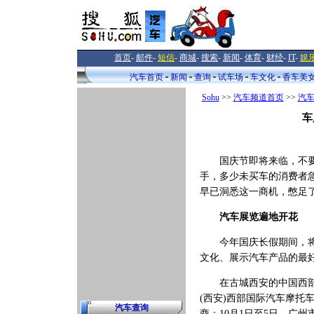
首页
-
邮件
-
短信
-
商城
-
搜索
-
新闻
-
体育
-
财经
-
IT
-
娱
汽车首页
新闻
查询
试车场
车文化
香车美
Sohu
>>
汽车频道首页
>>
汽
车
国庆节即将来临，不要小
手，多少未买车的消费者
早已洞悉这一商机，憋足
汽车展览遍地开花
今年国庆长假期间，将数
文化、展示汽车产品的最
在古城西安的中国西部国际
(西安)西部国际汽车摩托
汽车查询
商；10月1日至5日，广