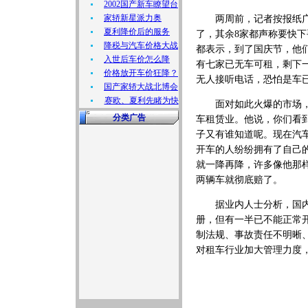
2002国产新车瞭望台
家轿新星派力奥
两周前，记者按报纸广告
夏利降价后的服务
了，其余8家都声称要快下
降税与汽车价格大战
都表示，到了国庆节，他
入世后车价怎么降
有七家已无车可租，剩下
价格放开车价狂降？
无人接听电话，恐怕是车
国产家轿大战北博会
赛欧、夏利先睹为快
面对如此火爆的市场，一
分类广告
车租赁业。他说，你们看
子又有谁知道呢。现在汽
开车的人纷纷拥有了自己
就一降再降，许多像他那
两辆车就彻底赔了。
据业内人士分析，国内汽
册，但有一半已不能正常
制法规、事故责任不明晰
对租车行业加大管理力度