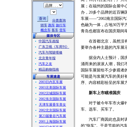
展；在福州的国际会展中心，
办，20多个品牌的近百辆
车展——“2002南京国
分类查询
色融为一体，占地30万
轿车
跑车
旅行车
概念车
客车
货车
青岛也都宣布在国庆期间
媒体专区
中国汽车画报
在首都北京，虽然没有集
广东卫视《车周刊》
要举办各种主题的汽车展
汽车与驾驶维修
据业内人士预计，国庆期
北京青年报
汽车之友
涌而来的滚滚人潮，我们
精品购物指南
国际车展留给不少参观者
可能是与发展汽车的美好
车展速递
2003日内瓦车展
序、内容精彩纷呈的车展
2003北美国际车展
新车上市瞄准国庆
2002汉城国际车展
2002东京国际车展
对于被今年车市火爆钓得
天津车展香车美女
车、选车、买车了。
2002北京国际车展
第23届曼谷汽车展
汽车厂商因此也及时调整
2001上海国际车展
的“快车”。于是节前的汽车