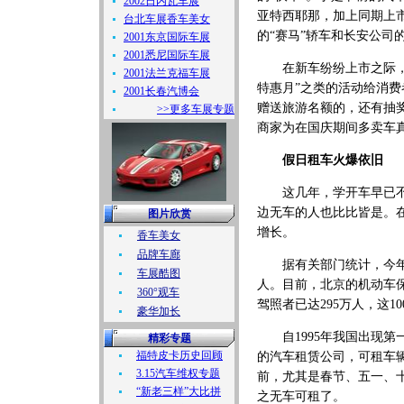
2002日内瓦车展
亚特西耶那，加上同期上
台北车展香车美女
的“赛马”轿车和长安公司
2001东京国际车展
2001悉尼国际车展
在新车纷纷上市之际，一
2001法兰克福车展
特惠月”之类的活动给消
2001长春汽博会
赠送旅游名额的，还有抽
>>更多车展专题
商家为在国庆期间多卖车
假日租车火爆依旧
这几年，学开车早已不是
边无车的人也比比皆是。
图片欣赏
增长。
香车美女
品牌车廊
据有关部门统计，今年上
车展酷图
人。目前，北京的机动车保
360°观车
驾照者已达295万人，这
豪华加长
自1995年我国出现第一
精彩专题
福特皮卡历史回顾
的汽车租赁公司，可租车
3.15汽车维权专题
前，尤其是春节、五一、
“新老三样”大比拼
之无车可租了。