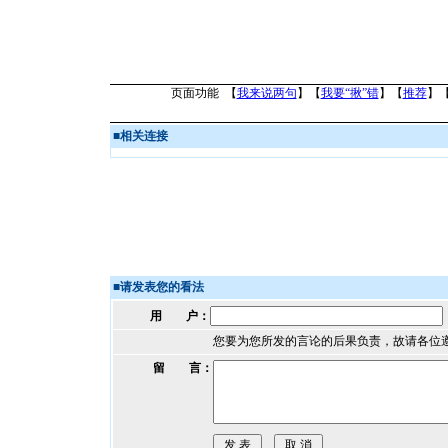
页面功能 【
我来说两句
】【
我要“揪”错
】【
推荐
】
■
相关连接
■
请发表您的看法
用 户：
您要为您所发的言论的后果负责，故请各位
留 言：