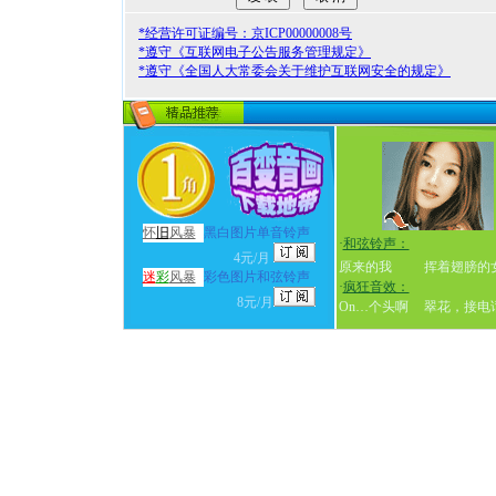
*经营许可证编号：京ICP00000008号
*遵守《互联网电子公告服务管理规定》
*遵守《全国人大常委会关于维护互联网安全的规定》
怀
旧
风暴
黑白图片单音铃声
·
和弦铃声：
4元/月
原来的我
挥着翅膀的
迷
彩
风暴
彩色图片和弦铃声
·
疯狂音效：
8元/月
On…个头啊
翠花，接电