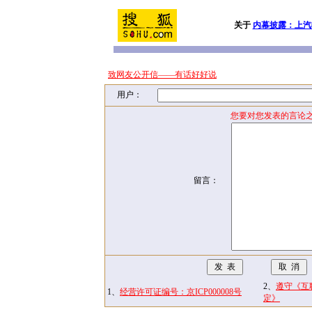
关于
内幕披露：上汽
致网友公开信——有话好好说
用户：
您要对您发表的言论之
留言：
2、
遵守《互
1、
经营许可证编号：京ICP000008号
定》