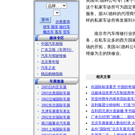
美国AC德科公司专门来
这个私家车诊所可为固定
服务。据AC德科的代理
样的私家车诊所将发展到1
分类查询
轿车
跑车
旅行车
概念车
客车
货车
南京市汽车维修行业协会
媒体专区
务，在私车众多的西方国
中国汽车画报
场的开拓，美国AC德科
广东卫视《车周刊》
维修为主的快修业。
汽车与驾驶维修
北京青年报
汽车之友
精品购物指南
相关文章
车展速递
向国际标准看齐 中国的奇
2003日内瓦车展
法媒体说世界汽车制造商争
2003北美国际车展
菲亚特两年内将有四款新车
2002汉城国际车展
吉利集团少帅徐刚：打造“中
2002东京国际车展
吉利四兄弟分道扬镳 李书
天津车展香车美女
广本总经理门胁轰二：期待迅
2002北京国际车展
北京车展参观人数创纪录 
第23届曼谷汽车展
走向“国际性”北京车展充满
2001上海国际车展