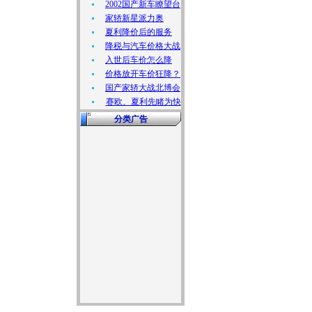
2002国产新车瞭望台
家轿新星派力奥
夏利降价后的服务
降税与汽车价格大战
入世后车价怎么降
价格放开车价狂降？
国产家轿大战北博会
赛欧、夏利先睹为快
分类广告