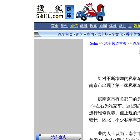
首页
-
邮件
-
短信
-
商城
-
搜索
-
新闻
-
体育
-
财经
-
IT
-
娱
汽车首页
新闻
查询
试车场
车文化
香车美
Sohu
>>
汽车频道首页
>>
汽
针对不断增加的私家车，
南京市出现了第一家私家
据南京市有关部门的最新
／4左右为私家车。这些
进行维修保养。但正规的
较长，因此，不少私车车
业内人士认为，南京市私
汽车查询