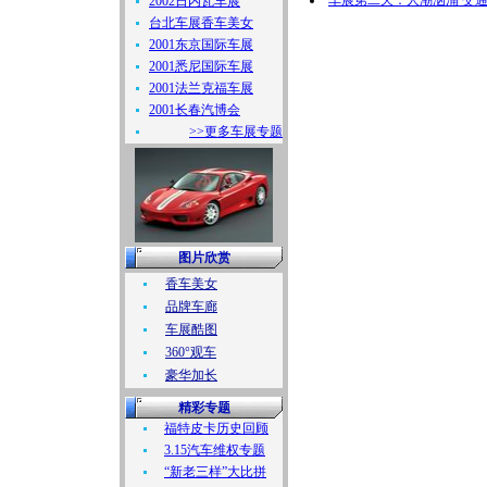
车展第二天：人潮汹涌 交
2002日内瓦车展
台北车展香车美女
2001东京国际车展
2001悉尼国际车展
2001法兰克福车展
2001长春汽博会
>>更多车展专题
图片欣赏
香车美女
品牌车廊
车展酷图
360°观车
豪华加长
精彩专题
福特皮卡历史回顾
3.15汽车维权专题
“新老三样”大比拼