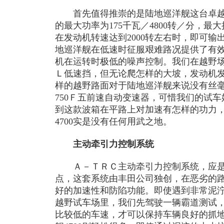
首先值得推崇的是陆地巡洋舰这台卓越的
的最大功率为175千瓦／4800转／分，最大扭
在发动机转速达到2000转左右时，即可输出
地巡洋舰在低速时征服艰难路况提供了有
机在运转时极低的噪声控制。我们在越野
Ｌ低速挡，但无论爬怎样的大坡，发动机
样的越野路面对于陆地巡洋舰来说没有丝毫
750Ｆ五前速自动变速器，可惜我们的试
到这款波箱在平路上对加速有怎样的功力，
4700实是没有任何用武之地。
主动牵引力控制系统
Ａ－ＴＲＣ主动牵引力控制系统，应是丰
点，这套系统由丰田公司独创，在恶劣的
好的加速性和防陷功能。即使遇到非常泥
越野试车场里，我们先驾驶一辆霸道测试
比较低的车速，才可以保持车辆良好的抓