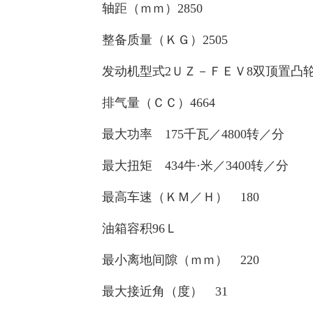
轴距（ｍｍ）2850
整备质量（ＫＧ）2505
发动机型式2ＵＺ－ＦＥＶ8双顶置凸轮
排气量（ＣＣ）4664
最大功率 175千瓦／4800转／分
最大扭矩 434牛·米／3400转／分
最高车速（ＫＭ／Ｈ） 180
油箱容积96Ｌ
最小离地间隙（ｍｍ） 220
最大接近角（度） 31