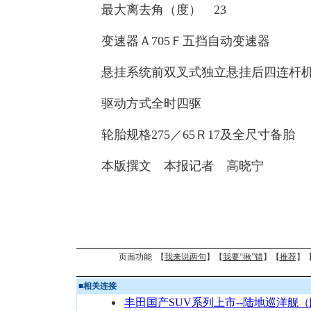
最大离去角（度） 23
变速器Ａ705Ｆ五挡自动变速器
悬挂系统前双叉式独立悬挂后四连杆机
驱动方式全时四驱
轮胎规格275／65Ｒ17及全尺寸备胎
本版撰文 本报记者 高晓宁
页面功能 【
我来说两句
】【
我要“揪”错
】【
推荐
】
■
相关连接
丰田国产SUV系列上市--陆地巡洋舰