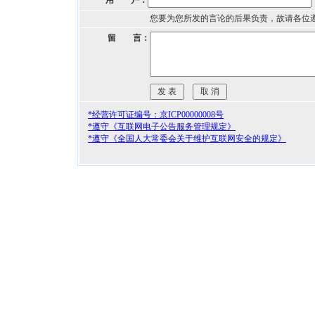
用 户：
您要为您所发的言论的后果负责，故请各位
留 言：
*经营许可证编号：京ICP00000008号
*遵守《互联网电子公告服务管理规定》
*遵守《全国人大常委会关于维护互联网安全的规定》