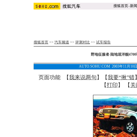
搜狐首页
-
新
搜狐首页
>>
汽车频道
>>
评测对比
>>
试车报告
野地征服者-陆地巡洋舰4700
AUTO.SOHU.COM 2003年11月1
页面功能 【
我来说两句
】【
我要“揪”错
【
打印
】 【
关