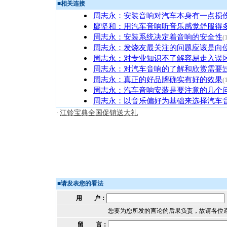
■
相关连接
周志永：安装音响对汽车本身有一点损
廖坚和：用汽车音响听音乐感觉舒服得
周志永：安装系统决定着音响的安全性
(
周志永：发烧友最关注的问题应该是向位
周志永：对专业知识不了解容易走入误区
周志永：对汽车音响的了解和欣赏需要过
周志永：真正的好品牌确实有好的效果
(
周志永：汽车音响安装是要注意的几个问
周志永：以音乐偏好为基础来选择汽车音
江铃宝典全国促销送大礼
·
■
请发表您的看法
用 户：
您要为您所发的言论的后果负责，故请各位
留 言：