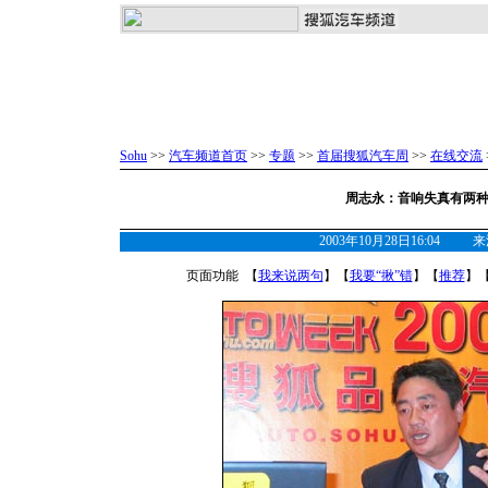
Sohu
>>
汽车频道首页
>>
专题
>>
首届搜狐汽车周
>>
在线交流
周志永：音响失真有两种
2003年10月28日16:04
页面功能 【
我来说两句
】【
我要“揪”错
】【
推荐
】