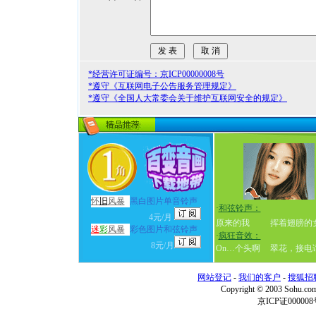
*经营许可证编号：京ICP00000008号
*遵守《互联网电子公告服务管理规定》
*遵守《全国人大常委会关于维护互联网安全的规定》
怀
旧
风暴
黑白图片单音铃声
·
和弦铃声：
4元/月
原来的我
挥着翅膀的
迷
彩
风暴
彩色图片和弦铃声
·
疯狂音效：
8元/月
On…个头啊
翠花，接电
网站登记
-
我们的客户
-
搜狐招
Copyright © 2003 Sohu.c
京ICP证000