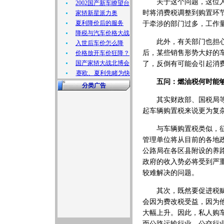
关于这个问题，这位人士
2002国产新车瞭望台
时将消费税调整到购置环
家轿新星派力奥
夏利降价后的服务
于牵涉的部门过多，工作
降税与汽车价格大战
此外，有关部门也担心，
入世后车价怎么降
后，某些销售形势大好的
价格放开车价狂降？
国产家轿大战北博会
了，反倒有可能会引起消
赛欧、夏利先睹为快
五问：燃油税何时能
分类广告
其实财政部、国税局等相
起车辆购置税来说更为复
与车辆购置税类似，征收
管理单位将从目前的各地
公路局在各区县附设的养
政府的收入势必将受到严
较难解决的问题。
其次，既然要促进税赋公
会因为费改税受益，因为
大幅上升。因此，私人购
而公路运输行业、公交行