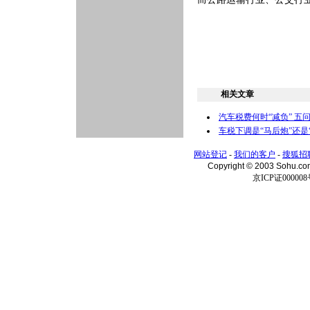
相关文章
汽车税费何时“减负” 五
车税下调是“马后炮”还是
网站登记
-
我们的客户
-
搜狐招
Copyright © 2003 Sohu.c
京ICP证000