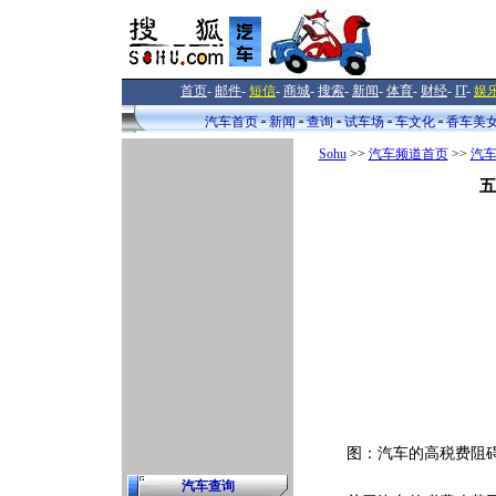
首页
-
邮件
-
短信
-
商城
-
搜索
-
新闻
-
体育
-
财经
-
IT
-
娱
汽车首页
新闻
查询
试车场
车文化
香车美
Sohu
>>
汽车频道首页
>>
汽
五
图：汽车的高税费阻碍
汽车查询