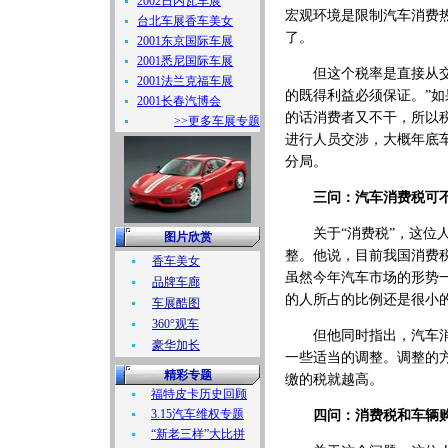
2002日内瓦车展
宏观环境是限制汽车消费
台北车展香车美女
了。
2001东京国际车展
2001悉尼国际车展
但这个税率是直接从交通
2001法兰克福车展
的既得利益必须保证。”
2001长春汽博会
的话消费者又不干，所以
>>更多车展专题
进行人员交涉，大概年底
分局。
三问：汽车消费税可
关于“消费税”，这位人
图片欣赏
整。他说，目前我国消费
香车美女
虽然今年汽车市场的形势
品牌车廊
的人所占的比例还是很小
车展酷图
360°观车
但他同时指出，汽车消费
豪华加长
一些适当的调整。调整的
精彩专题
缴的税就越高。
福特皮卡历史回顾
3.15汽车维权专题
四问：消费税和车辆
“新老三样”大比拼