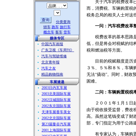
关于汽车的税费改革已经
而，消费税、车辆购置税
税务总局的相关人士对这
分类查询
一问：汽车税费改革
轿车
跑车
旅行车
概念车
客车
货车
税费改革的基本思路是：
媒体专区
低，但是将会对税赋的结
中国汽车画报
广东卫视《车周刊》
税和燃油税等方面。
汽车与驾驶维修
目前的税赋额度是历史上
北京青年报
３％、５％和８％，车辆
汽车之友
精品购物指南
无法“撬动”。同时，财政
困难。
车展速递
2003日内瓦车展
二问：车辆购置税税
2003北美国际车展
2002汉城国际车展
２００１年１月１日起，
2002东京国际车展
由于税收接受监督，费改
天津车展香车美女
高。虽然这笔钱变成了财
2002北京国际车展
部，专门指定为用于公路
第23届曼谷汽车展
2001上海国际车展
有专家认为，车辆购置附