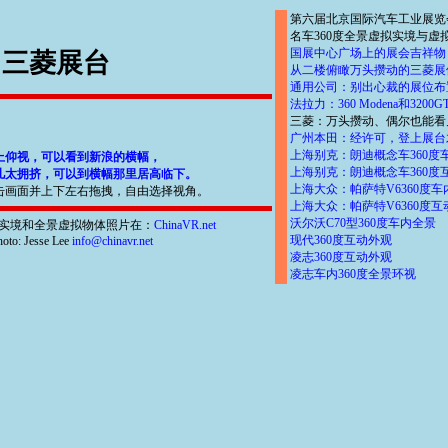
第六届北京国际汽车工业展览
名车360度全景虚拟实境与虚
国展中心广场上的展会吉祥物
三菱展台
从二楼俯瞰万头攒动的三菱展
通用公司：别出心裁的展位布
法拉力：360 Modena和3200G
三菱：万头攒动、偶尔也能看
广州本田：经许可，登上展台
上海别克：朗迪概念车360度
上仰视，可以看到新浪的横幅，
上海别克：朗迪概念车360度
儿太拥挤，可以到横幅那里居高临下。
上海大众：帕萨特V6360度
击画面并上下左右拖拽，自由选择视角。
上海大众：帕萨特V6360度互
沃尔沃C70型360度车内全景
实境和全景虚拟物体照片在：
ChinaVR.net
现代360度互动外观
oto: Jesse Lee
info@chinavr.net
凌志360度互动外观
凌志车内360度全景环视