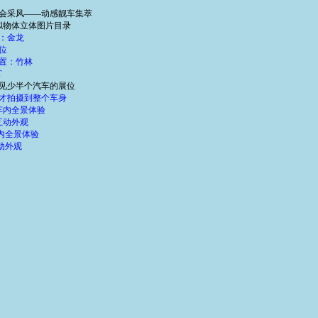
会采风——动感靓车集萃
拟物体立体图片目录
：金龙
位
置：竹林
T
见少半个汽车的展位
才拍摄到整个车身
车内全景体验
互动外观
车内全景体验
动外观