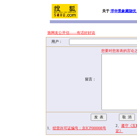
关于
浮华景象藏隐忧
致网友公开信——有话好好说
用户：
您要对您发表的言论之
留言：
2、
遵守《互
1、
经营许可证编号：京ICP000008号
定》