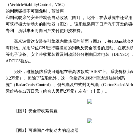
（VechicleStabilityControl，VSC）
的判断碰撞不可避免时，驾驶席
和副驾驶席的安全带就会自动收紧（图1）。此外，在该系统中还采用
可获得极大制动力的制动器（图2）。该系统采用了日产汽车开发的碰
专利，所以丰田将向日产支付使用授权费。
毫米波雷达安装在引擎罩内散热器的前面（图3），每100ms就会
障碍物。采用32位CPU进行碰撞前的判断及安全装备的启动。在该系
等电子设备、安全带收紧装置及制动部分分别由日本电装（DENSO
ADCICS提供。
另外，碰撞预防系统可选配在最高级款式“AIRS”上。系统价格为5
3.2万元）。但除了该系统外，这一价格还包括有“雷达巡航控制系
统”（RadarCruiseControl）、侧气囊及帘式封闭气囊（CartonSealed
际价格在32万日元（约合人民币2万元）左右”（丰田）。
【图1】安全带收紧装置
【图2】可瞬间产生制动力的起动器