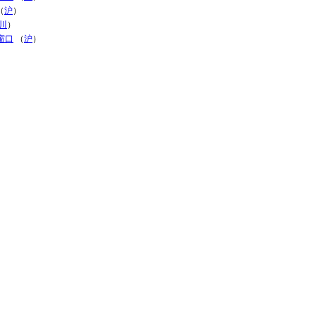
（
沪
）
川
）
窗口
（
沪
）