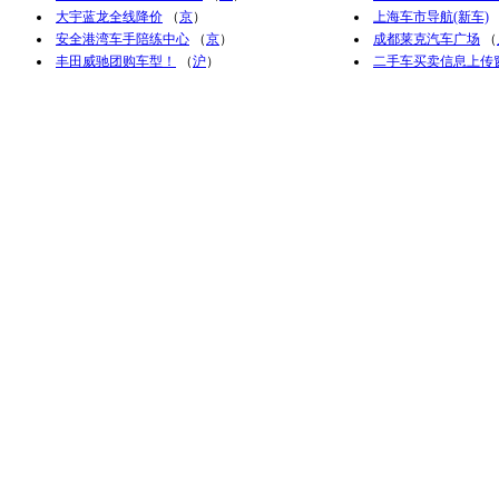
大宇蓝龙全线降价
（
京
）
上海车市导航(新车)
安全港湾车手陪练中心
（
京
）
成都莱克汽车广场
（
丰田威驰团购车型！
（
沪
）
二手车买卖信息上传