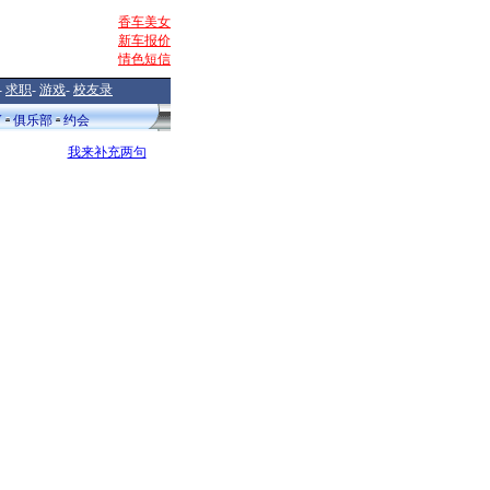
香车美女
新车报价
情色短信
-
求职
-
游戏
-
校友录
V
俱乐部
约会
我来补充两句