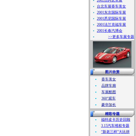
2002日内瓦车展
台北车展香车美女
2001东京国际车展
2001悉尼国际车展
2001法兰克福车展
2001长春汽博会
>>更多车展专题
图片欣赏
香车美女
品牌车廊
车展酷图
360°观车
豪华加长
精彩专题
福特皮卡历史回顾
3.15汽车维权专题
“新老三样”大比拼