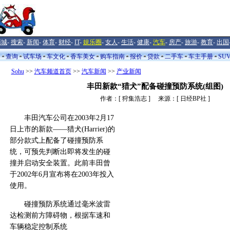
商城
-
搜索
-
新闻
-
体育
-
财经
-
IT
-
娱乐圈
-
女人
-
生活
-
健康
-
汽车
-
房产
-
旅游
-
教育
-
出国
闻
查询
试车场
车文化
香车美女
购车指南
报价
贷款
二手车
车主手册
SU
Sohu
>>
汽车频道首页
>>
汽车新闻
>>
产业新闻
丰田新款“猎犬”配备碰撞预防系统(组图)
作者：[ 狩集浩志 ] 来源：[ 日经BP社 ]
丰田汽车公司在2003年2月17
日上市的新款——猎犬(Harrier)的
部分款式上配备了碰撞预防系
统，可预先判断出即将发生的碰
撞并启动安全装置。此前丰田曾
于2002年6月宣布将在2003年投入
使用。
碰撞预防系统通过毫米波雷
达检测前方障碍物，根据车速和
车辆稳定控制系统