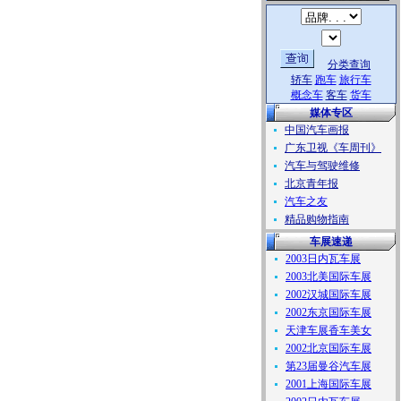
分类查询
轿车
跑车
旅行车
概念车
客车
货车
媒体专区
中国汽车画报
广东卫视《车周刊》
汽车与驾驶维修
北京青年报
汽车之友
精品购物指南
车展速递
2003日内瓦车展
2003北美国际车展
2002汉城国际车展
2002东京国际车展
天津车展香车美女
2002北京国际车展
第23届曼谷汽车展
2001上海国际车展