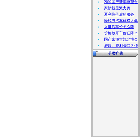
2002国产新车瞭望台
家轿新星派力奥
夏利降价后的服务
降税与汽车价格大战
入世后车价怎么降
价格放开车价狂降？
国产家轿大战北博会
赛欧、夏利先睹为快
分类广告