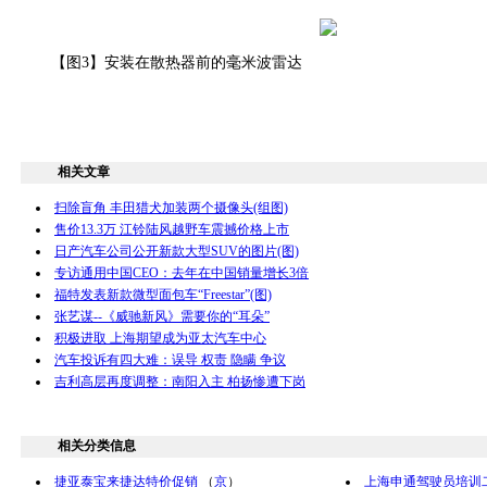
【图3】安装在散热器前的毫米波雷达
相关文章
扫除盲角 丰田猎犬加装两个摄像头(组图)
售价13.3万 江铃陆风越野车震撼价格上市
日产汽车公司公开新款大型SUV的图片(图)
专访通用中国CEO：去年在中国销量增长3倍
福特发表新款微型面包车“Freestar”(图)
张艺谋--《威驰新风》需要你的“耳朵”
积极进取 上海期望成为亚太汽车中心
汽车投诉有四大难：误导 权责 隐瞒 争议
吉利高层再度调整：南阳入主 柏扬惨遭下岗
相关分类信息
捷亚泰宝来捷达特价促销
（
京
）
上海申通驾驶员培训