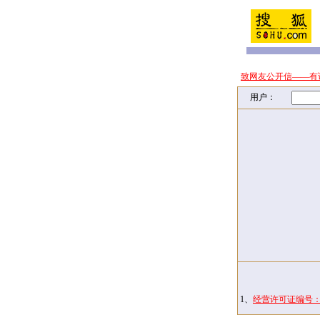
致网友公开信——有
用户：
1、
经营许可证编号：京I