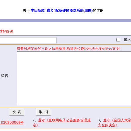
关于
丰田新款“猎犬”配备碰撞预防系统(组图)
的讨论
话好好说
匿名
您要对您发表的言论之后果负责,故请各位遵纪守法并注意语言文明!
留言：
2、
遵守《互联网电子公告服务管理规
3、
遵守《全国人大
CP000008号
定》
安全的决定》