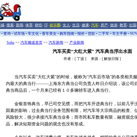
商城
-
搜索
-
新闻
-
体育
-
财经
-
IT
-
娱乐圈
-
女人
-
生活
-
健康
-
汽车
-
房产
-
旅游
-
教育
-
出国
闻
查询
试车场
车文化
香车美女
购车指南
报价
贷款
二手车
车主手册
SU
Sohu
>>
汽车频道首页
>>
汽车新闻
>>
产业新闻
汽车买卖“大红大紫” 汽车典当浮出水面
作者：[ 丁波 ] 来源：[ 解放日报 ]
当汽车买卖“大红大紫”的时候，被称为“汽车后市场”的各类相关服
内最大的典当行———上海东方典当公司负责人昨日介绍说，该公司
典当商品后，一个月来已经有１０多辆轿车进入典当行。
金银首饰典当，早已司空见惯，而把汽车开进典当行，以前几乎没
因素的影响，过去典当行业务范围有限，对汽车等大宗商品的检查、
风险较大，很少承接汽车典当业务；而市民私车数量有限，融资观念
品，解决短期资金问题的观念也没有形成。