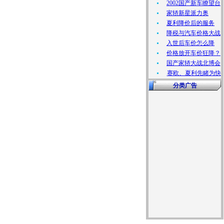
2002国产新车瞭望台
家轿新星派力奥
夏利降价后的服务
降税与汽车价格大战
入世后车价怎么降
价格放开车价狂降？
国产家轿大战北博会
赛欧、夏利先睹为快
分类广告