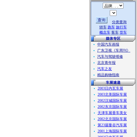
分类查询
轿车
跑车
旅行车
概念车
客车
货车
媒体专区
中国汽车画报
广东卫视《车周刊》
汽车与驾驶维修
北京青年报
汽车之友
精品购物指南
车展速递
2003日内瓦车展
2003北美国际车展
2002汉城国际车展
2002东京国际车展
天津车展香车美女
2002北京国际车展
第23届曼谷汽车展
2001上海国际车展