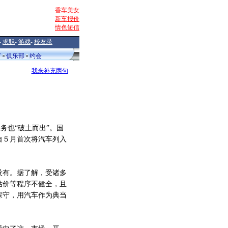
香车美女
新车报价
情色短信
-
求职
-
游戏
-
校友录
V
俱乐部
约会
我来补充两句
务也“破土而出”。国
自５月首次将汽车列入
有。据了解，受诸多
估价等程序不健全，且
保守，用汽车作为典当