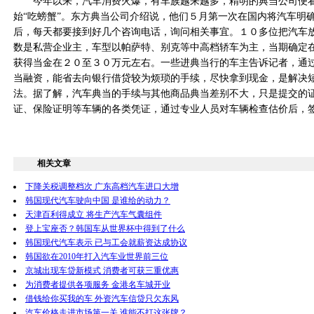
今年以来，汽车消费火爆，有车族越来越多，精明的典当公司便看
始“吃螃蟹”。东方典当公司介绍说，他们５月第一次在国内将汽车明
后，每天都要接到好几个咨询电话，询问相关事宜。１０多位把汽车
数是私营企业主，车型以帕萨特、别克等中高档轿车为主，当期确定
获得当金在２０至３０万元左右。一些进典当行的车主告诉记者，通
当融资，能省去向银行借贷较为烦琐的手续，尽快拿到现金，是解决
法。据了解，汽车典当的手续与其他商品典当差别不大，只是提交的
证、保险证明等车辆的各类凭证，通过专业人员对车辆检查估价后，
相关文章
下降关税调整档次 广东高档汽车进口大增
韩国现代汽车驶向中国 是谁给的动力？
天津百利得成立 将生产汽车气囊组件
登上宝座否？韩国车从世界杯中得到了什么
韩国现代汽车表示 已与工会就薪资达成协议
韩国欲在2010年打入汽车业世界前三位
京城出现车贷新模式 消费者可获三重优惠
为消费者提供各项服务 金港名车城开业
借钱给你买我的车 外资汽车信贷只欠东风
汽车价格走进市场第一关 谁能不打这张牌？