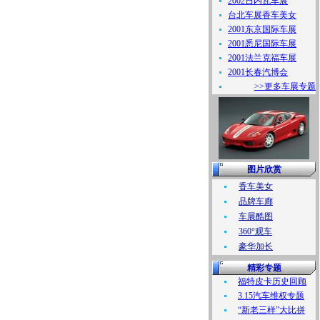
2002日内瓦车展
台北车展香车美女
2001东京国际车展
2001悉尼国际车展
2001法兰克福车展
2001长春汽博会
>>更多车展专题
图片欣赏
香车美女
品牌车廊
车展酷图
360°观车
豪华加长
精彩专题
福特皮卡历史回顾
3.15汽车维权专题
“新老三样”大比拼