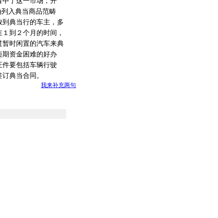
中了这一市场，开
确列入典当商品范畴
放到典当行的车主，多
在１到２个月的时间，
过暂时闲置的汽车来典
短期资金困难的好办
证件要包括车辆行驶
签订典当合同。
我来补充两句