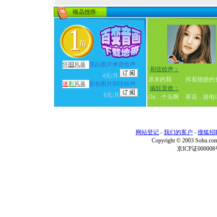
怀
旧
风暴
黑白图片单音铃声
·
和弦铃声：
4元/月
原来的我
挥着翅膀的
迷
彩
风暴
彩色图片和弦铃声
·
疯狂音效：
8元/月
On…个头啊
翠花，接电
网站登记
-
我们的客户
-
搜狐招
Copyright © 2003 Sohu.c
京ICP证000