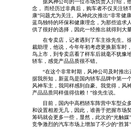
据风神公司的一位市场负责人介绍，他们
念， 而经历过非典后，购车者不仅关注轿
康”问题尤为关注。风神此次推出“非常健
蓝鸟独特的环保和健康理念，为那些追求
供了很好的选择，因此一经推出就得到大
在专卖店，记者遇到了车主徐先生。徐
裁助理，他说，今年年初考虑更换新车时，
鸟上市，到专卖店看了样车后就毫不犹豫
轿车，感觉产品品质很不错。
“在这个非常时期，风神公司及时推出
据我所知，新蓝鸟是国内轿车品牌中第一
风神车主，我同样感到自豪。我觉得，风
产品品质同样值得信赖！”徐先生说。
目前，国内中高档轿车阵营中车型众多
和设置相差无几，因此，谁善于把握市场
筹码就会更多一些，显然，此次的“光触媒”
竞争激烈的汽车市场上增加了不少的“胜算”