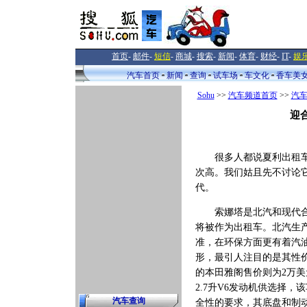
首页
-
邮件
-
短信
-
商城
-
搜索
-
新闻
-
体育
-
财经
-
IT
-
娱
汽车首页
新闻
查询
试车场
车文化
香车美
Sohu
>>
汽车频道首页
>>
汽
迎
很多人都说夏利出租车影
次高。我们姑且先不讨论
代。
索娜塔是北汽和现代合资
将被作为出租车。北汽生
准，在环保方面更有着汽
形，最引人注目的是其性价
的本田雅阁售价则为2万美
2.7升V6发动机供选择
汽车查询
全性的要求，其底盘和制