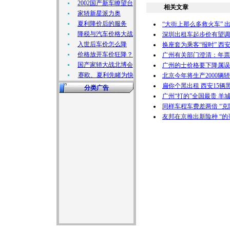
2002国产新车瞭望台
相关文章
家轿新星派力奥
夏利降价后的服务
“大街上那么多救火车” 
降税与汽车价格大战
深圳出租车起步价有望调至
入世后车价怎么降
换座套为乘客“报时” 西
价格放开车价狂降？
广州有关部门澄清：年票
国产家轿大战北博会
广州的士价格要下降属误
赛欧、夏利先睹为快
北京今年将生产2000辆
扁你个黑出租 西安15辆
分类广告
广州“打的”全国最贵 羊
同样车程车费差两倍 “克
友邦在京推出新险种 “的