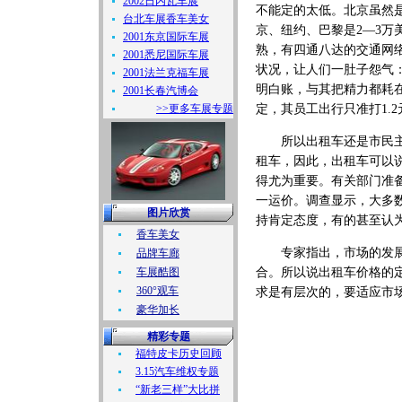
2002日内瓦车展
不能定的太低。北京虽然是
台北车展香车美女
京、纽约、巴黎是2—3
2001东京国际车展
熟，有四通八达的交通网
2001悉尼国际车展
状况，让人们一肚子怨气
2001法兰克福车展
明白账，与其把精力都耗
2001长春汽博会
>>更多车展专题
定，其员工出行只准打1.
所以出租车还是市民主要
租车，因此，出租车可以
得尤为重要。有关部门准备在
一运价。调查显示，大多
图片欣赏
持肯定态度，有的甚至认为
香车美女
专家指出，市场的发展是
品牌车廊
车展酷图
合。所以说出租车价格的
360°观车
求是有层次的，要适应市
豪华加长
精彩专题
福特皮卡历史回顾
3.15汽车维权专题
“新老三样”大比拼