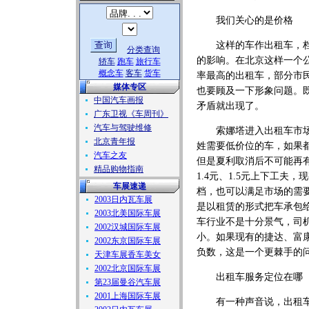
我们关心的是价格
这样的车作出租车，档次
分类查询
的影响。在北京这样一个公
轿车
跑车
旅行车
概念车
客车
货车
率最高的出租车，部分市
媒体专区
也要顾及一下形象问题。
中国汽车画报
矛盾就出现了。
广东卫视《车周刊》
汽车与驾驶维修
索娜塔进入出租车市场后
北京青年报
姓需要低价位的车，如果都
汽车之友
但是夏利取消后不可能再有
精品购物指南
1.4元、1.5元上下工夫
车展速递
档，也可以满足市场的需
2003日内瓦车展
是以租赁的形式把车承包
2003北美国际车展
车行业不是十分景气，司机表
2002汉城国际车展
小。如果现有的捷达、富康
2002东京国际车展
负数，这是一个更棘手的
天津车展香车美女
2002北京国际车展
出租车服务定位在哪
第23届曼谷汽车展
2001上海国际车展
有一种声音说，出租车是