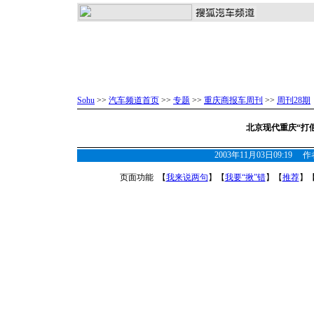
Sohu
>>
汽车频道首页
>>
专题
>>
重庆商报车周刊
>>
周刊28期
北京现代重庆“打
2003年11月03日09:19
页面功能 【
我来说两句
】【
我要“揪”错
】【
推荐
】