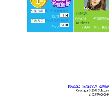
怀
旧
风暴
黑白图片单音铃声
·
和弦铃声：
4元/月
原来的我
挥着翅膀的
迷
彩
风暴
彩色图片和弦铃声
·
疯狂音效：
8元/月
On…个头啊
翠花，接电
网站登记
-
我们的客户
-
搜狐招
Copyright © 2003 Sohu.c
京ICP证000