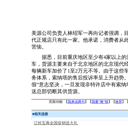
美源公司负责人林绍军一再向记者强调，
代正规店只有此一家。他承诺，消费者从
苦恼。
据悉，目前重庆地区至少有4家以上的汽
车，货源主要来自于北京地区的北京现代经
每辆新车加价了1至2万元不等。由于这些
务体系，索纳塔的售后投诉率呈上升趋势。
假”意志坚决，一旦发现非特许店中有索纳
送总部切断其供货源。
页面功能 【
我来说两句
】【
我要“揪”错
】【
推荐
】
■
相关连接
江铃宝典全国促销送大礼
·