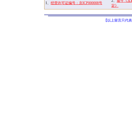
2、
遵守《互
1、
经营许可证编号：京ICP000008号
定》
【以上留言只代表