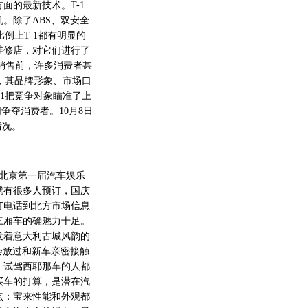
面的最新技术。T-1
机。除了ABS、双安全
例上T-1都有明显的
维修店，对它们进行了
式销售前，许多消费者甚
，其品牌形象、市场口
1把竞争对象瞄准了上
同争夺消费者。10月8日
情况。
北京第一届汽车娱乐
就有很多人预订，国庆
打电话到北方市场信息
三厢车的确魅力十足。
发着意大利古城风韵的
会放过和新车亲密接触
、试驾西耶那车的人都
买车的打算，是潜在汽
点；宝来性能和外观都