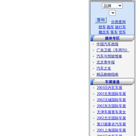
分类查询
轿车
跑车
旅行车
概念车
客车
货车
媒体专区
中国汽车画报
广东卫视《车周刊》
汽车与驾驶维修
北京青年报
汽车之友
精品购物指南
车展速递
2003日内瓦车展
2003北美国际车展
2002汉城国际车展
2002东京国际车展
天津车展香车美女
2002北京国际车展
第23届曼谷汽车展
2001上海国际车展