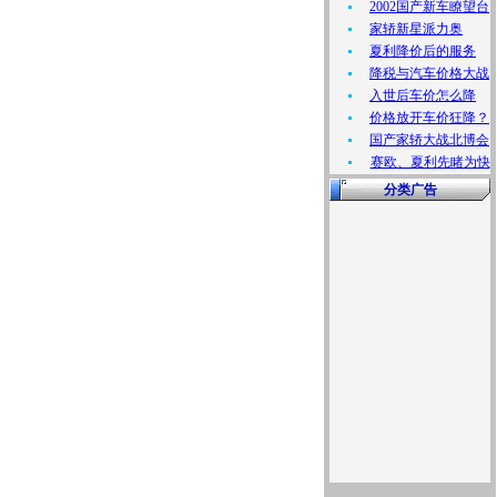
2002国产新车瞭望台
家轿新星派力奥
夏利降价后的服务
降税与汽车价格大战
入世后车价怎么降
价格放开车价狂降？
国产家轿大战北博会
赛欧、夏利先睹为快
分类广告