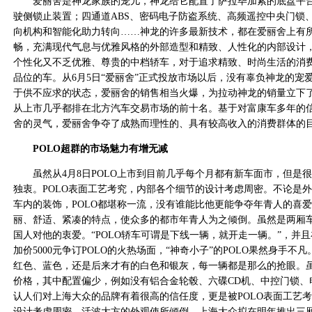
爱丽舍是神龙家族的宠儿，神龙给它配置了萨拉毕加索的底盘平台
驶侧锁止装置；四通道ABS、密码电子防盗系统、高频遥控中央门锁
向机构和智能化助力转向……神龙的许多最新技术，都在爱丽舍上有
畅，充满现代气息与优雅风格的外部造型和精致、人性化的内部设计
个性化又不乏优雅、尊贵的中档轿车，对于追求精致、时尚生活的消
品位的车。从6月5日“爱丽舍”正式投放市场以后，没有辜负神龙的宠
于供不应求的状态，爱丽舍的销售相当火爆，为拉动神龙的销量立下了
从上市几乎都排在北方汽车交易市场的前十名。基于对富康车多年的
舍的灵气，爱丽舍争夺了成熟而理性的、具有较高收入的消费群体的
POLO超群的市场魅力有增无减
虽然从4月8日POLO上市到目前几乎每个月都有新车面市，但是很
独衷。POLO表面工艺考究，内部各个细节的设计考虑周密。不论是
车内的装饰，POLO都堪称一流，没有谁能比他更能争夺年青人的喜
丽、舒适、紧凑的特点，使众多的都市年青人为之倾倒。虽然是两厢
国人对他的衷爱。“POLO轿车可谓是下线一辆，就开走一辆。”，并且
加价5000元争订POLO的火热场面，“神奇小子”的POLO果然身手不
红色、蓝色，还是后来才有的白色和银灰，每一辆都是那么的抢眼。
价格，其中配置偏少，例如没有铝合金轮毂、六碟CD机、中控门锁、
认人们对上海大众的品牌有着很高的信任度，更是被POLO表面工艺
设计考虑周密，活波大方的外观使所倾倒。上海大众拟在明年推出三厢