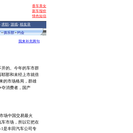
香车美女
新车报价
情色短信
-
求职
-
游戏
-
校友录
V
俱乐部
约会
我来补充两句
不开的。今年的车市群
西耶那和未经上市就倍
原来的市场格局，群雄
争夺消费者，国产
市场中国交易最火
汽车市场，所以它把在
-1是丰田汽车公司专