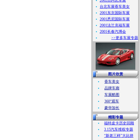
2002日内瓦车展
台北车展香车美女
2001东京国际车展
2001悉尼国际车展
2001法兰克福车展
2001长春汽博会
>>更多车展专题
图片欣赏
香车美女
品牌车廊
车展酷图
360°观车
豪华加长
精彩专题
福特皮卡历史回顾
3.15汽车维权专题
“新老三样”大比拼