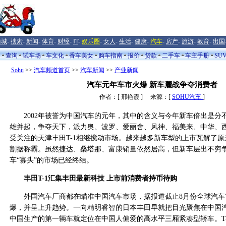
商城
-
搜索
-
新闻
-
体育
-
财经
-
IT
-
娱乐圈
-
女人
-
生活
-
健康
-
汽车
-
房产
-
旅游
-
教育
-
出国
闻
查询
试车场
车文化
香车美女
购车指南
报价
贷款
二手车
车主手册
SU
Sohu
>>
汽车频道首页
>>
汽车新闻
>>
产业新闻
汽车元年车市火爆 新车麓战争夺消费者
作者：[ 邢艳霞 ] 来源：[
SOHU汽车
]
2002年被誉为中国汽车的元年，其中的含义与今年新车倍出是分
雄并起，争夺天下，派力奥、波罗、爱丽舍、风神、福美来、中华、
受关注的天津丰田T-1相继搅动市场。越来越多新车型的上市瓦解了
割据称霸。虽然捷达、桑塔那、富康销量依然居高，但新车层出不穷
车“寡头”的市场已经终结。
丰田T-1汇集丰田最新科技 上市前消费者持币待购
外国汽车厂商都在瞄准中国汽车市场，据报道截止8月份全球汽车
爆，并呈上升趋势。一向精明睿智的日本丰田早就把目光聚焦在中国
中国生产的第一辆车就定位在中国人偏爱的高水平三厢紧凑型轿车。T