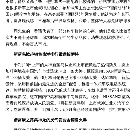
不错，价格又高了些。他打算买一辆配置比较高的，价格在10万左右
近很多新车上市他就特别留心。参加试驾主要是想比较一下西耶那和1
田T-1哪个性能更好。在亲身感受了西耶那的风情后，他认为这车名
满，富含现代感，三厢车后部线条流畅、和谐，整体给人感觉比较厚
周先生的一番话代表了一部分购车群体的心声。他们是收入比较高
实力不是十分雄厚，追求时尚个性的生活品位，消费观念比较理性。
费观点，不会盲从市场。
新蓝鸟掀起销售热潮排行紧逼帕萨特
于7月10日上市的风神新蓝鸟从正式上市便掀起了热销势头，换上“N
加顺利地在中国汽车市场迅速冲出一条大路，据报道NISSAN新蓝鸟上市
冲4000辆大关，截止8月29日销售已突破5000辆大关，达5139辆。
设计，采用目前国内最先进的全新E配备，包括一体式车载电话系统、
达、智慧情报后视镜、HUD飞航式车速表等；车载电话同时还具有防
真车载影院，这在国内中高档轿车中尚属首次。此外，NISSAN新蓝
高贵典雅深得成功人氏衷爱。7月初新蓝鸟刚一上市就冲进北方汽车交
名，然后逐渐上升，到前十名，到9月底已经紧逼帕萨特，排行在第7
踏富康之路集神龙的灵气爱丽舍销售火爆