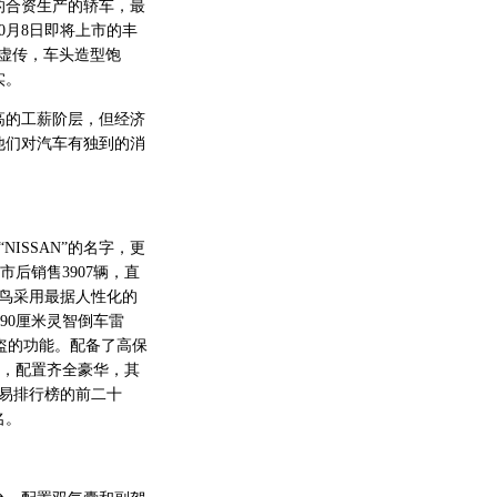
的合资生产的轿车，最
0月8日即将上市的丰
不虚传，车头造型饱
实。
的工薪阶层，但经济
他们对汽车有独到的消
ISSAN”的名字，更
后销售3907辆，直
新蓝鸟采用最据人性化的
90厘米灵智倒车雷
盗的功能。配备了高保
鸟，配置齐全豪华，其
易排行榜的前二十
名。