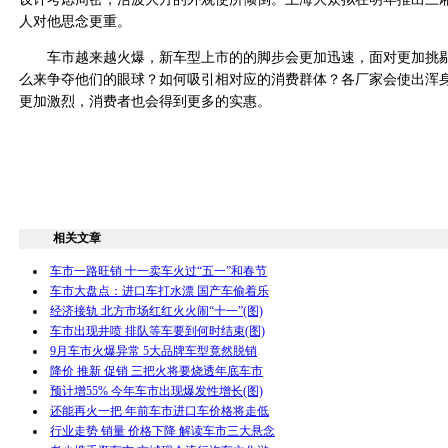
人对他思念更重。
车市越来越火爆，新车型上市的的脚步会更加迅速，面对更加挑剔
么来争夺他们的眼球？如何吸引相对应的消费群体？各厂家会使出浑
更加激烈，消费者也会得到更多的实惠。
相关文章
车市一路旺销 十一卖车火过“五一”和春节
车市大盘点：进口车打水漂 国产车偷着乐
经济接轨 北方市场红红火火闹“十一”(图)
车市出现井喷 排队等车要到何时结束(图)
9月车市火爆异常 5大品牌车型竟然脱销
降价 推新 促销 三把火将要烧透年底车市
预计增55% 今年车市出现爆发性增长(图)
还能再火一把 年前车市进口车价格将走低
行业走势 销量 价格下降 解读车市三大悬念