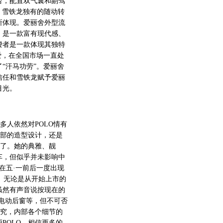
，配置双气囊和副驾
、雪铁龙独有的随动转
所体现。爱丽舍外型流
，是一款富有现代感、
费者是一款体现其独特
爱，在全国市场一直处
“汗马功劳”。爱丽舍
信任和雪铁龙赋予爱丽
目光。
多人依然对POLO情有
外部的造型设计，还是
爱了。她的典雅、靓
车，但似乎并未影响中
在五·一前后一度出现
凡。无论是从开始上市的
虽然有声音说按现在的
电动后窗等，但不可否
考究，内部各个细节的
POLO，相信更多的