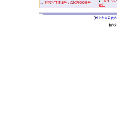
2、
遵守《互
1、
经营许可证编号：京ICP000008号
定》
【以上留言只代表
相关评