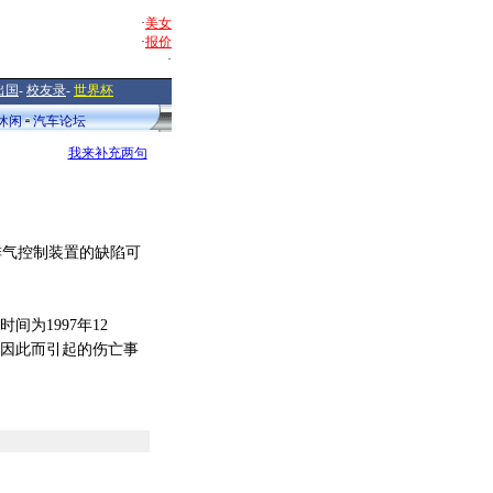
·
美女
·
报价
·
出国
-
校友录
-
世界杯
休闲
汽车论坛
我来补充两句
排气控制装置的缺陷可
时间为1997年12
现任何因此而引起的伤亡事