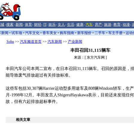
商城
-
搜索
-
新闻
-
体育
-
财经
-
IT
-
娱乐
-
女人
-
生活
-
健康
-
汽车
-
房产
-
旅游
-
教育
-
动漫
-
车新闻
试车场
汽车文化
香车美女
购车指南
新车报价
二手车
车主手册
运动
Sohu
>>
汽车频道首页
>>
汽车新闻
>>
产业新闻
丰田召回31,115辆车
来源：[ 东方汽车网 ]
丰田汽车公司本周二宣布，在日本召回31,115辆车。召回的原因是，
能导致废气排放超过有关排放标准。
这些车包括30,307辆Harrier运动型多用途车及808辆Windom轿车，生产
月-1998年12月。丰田发言人ShigeruHayakawa表示，目前还未发
故，但有六起排放超标事件。
相关文章