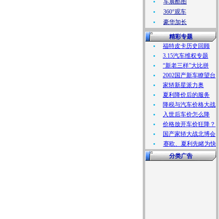
车展酷图
360°观车
豪华加长
精彩专题
福特皮卡历史回顾
3.15汽车维权专题
“新老三样”大比拼
2002国产新车瞭望台
家轿新星派力奥
夏利降价后的服务
降税与汽车价格大战
入世后车价怎么降
价格放开车价狂降？
国产家轿大战北博会
赛欧、夏利先睹为快
分类广告