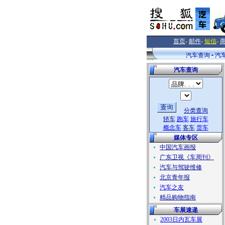
首页
-
邮件
-
短信
-
汽车查询
汽
汽车查询
分类查询
轿车
跑车
旅行车
概念车
客车
货车
媒体专区
中国汽车画报
广东卫视《车周刊》
汽车与驾驶维修
北京青年报
汽车之友
精品购物指南
车展速递
2003日内瓦车展