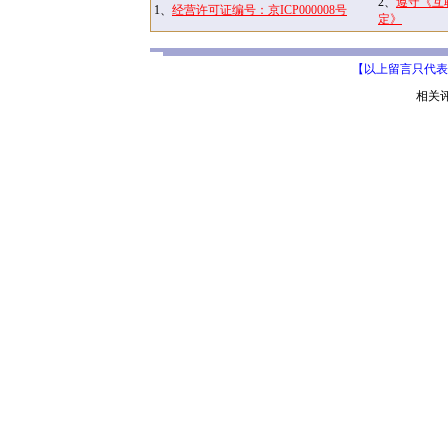
2、
遵守《互
1、
经营许可证编号：京ICP000008号
定》
【以上留言只代表
相关评