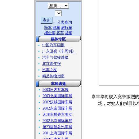
分类查询
轿车
跑车
旅行车
概念车
客车
货车
媒体专区
中国汽车画报
广东卫视《车周刊》
汽车与驾驶维修
北京青年报
汽车之友
精品购物指南
车展速递
2003日内瓦车展
2003北美国际车展
嘉年华将驶入竞争激烈
2002汉城国际车展
场，对她人们拭目以
2002东京国际车展
天津车展香车美女
2002北京国际车展
第23届曼谷汽车展
2001上海国际车展