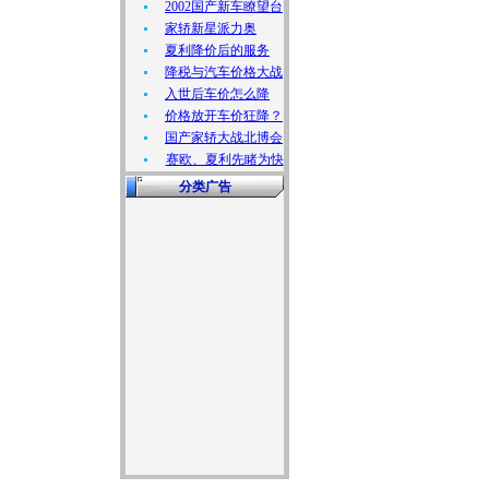
2002国产新车瞭望台
家轿新星派力奥
夏利降价后的服务
降税与汽车价格大战
入世后车价怎么降
价格放开车价狂降？
国产家轿大战北博会
赛欧、夏利先睹为快
分类广告