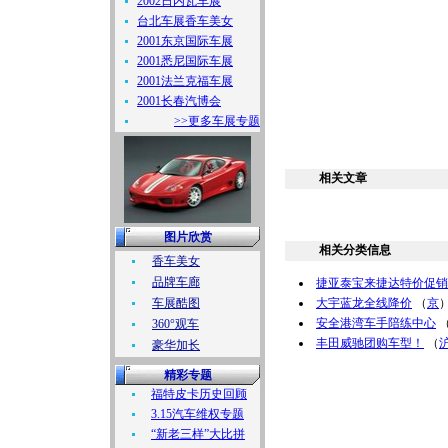
2002日内瓦车展
台北车展香车美女
2001东京国际车展
2001悉尼国际车展
2001法兰克福车展
2001长春汽博会
>>更多车展专题
相关文章
图片欣赏
相关分类信息
香车美女
品牌车廊
捷亚泰宝来捷达特价促销
车展酷图
大宇蓝龙全线降价
（
京
安全港湾车手陪练中心
360°观车
丰田威驰团购车型！
（
豪华加长
精彩专题
福特皮卡历史回顾
3.15汽车维权专题
“新老三样”大比拼