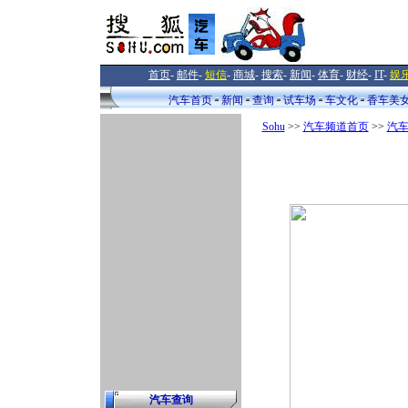
首页
-
邮件
-
短信
-
商城
-
搜索
-
新闻
-
体育
-
财经
-
IT
-
娱
汽车首页
新闻
查询
试车场
车文化
香车美
Sohu
>>
汽车频道首页
>>
汽
汽车查询