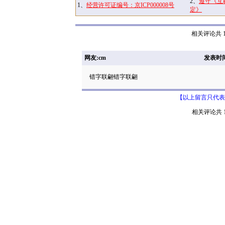
2、
遵守《互
1、
经营许可证编号：京ICP000008号
定》
相关评论共 1
网友:cm
发表时间: 
错字联翩错字联翩
【以上留言只代表
相关评论共 1