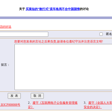
关于
买菜似的“散打式”卖车格局不合中国国情
的讨论
话好好说
匿名
您要对您发表的言论之后果负责,故请各位遵纪守法并注意语言文明!
留言：
2、
遵守《互联网电子公告服务管理规
3、
遵守《全国人大
CP000008号
定》
安全的决定》