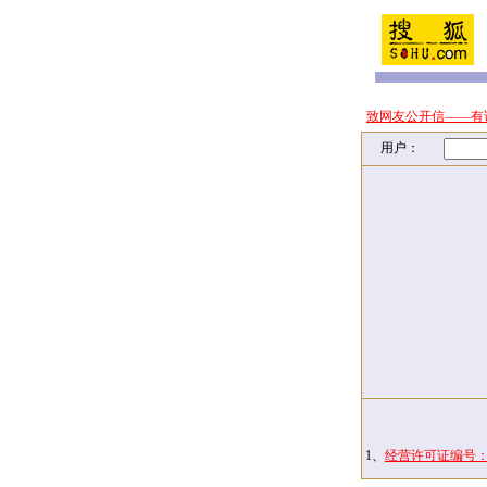
致网友公开信——有
用户：
1、
经营许可证编号：京I