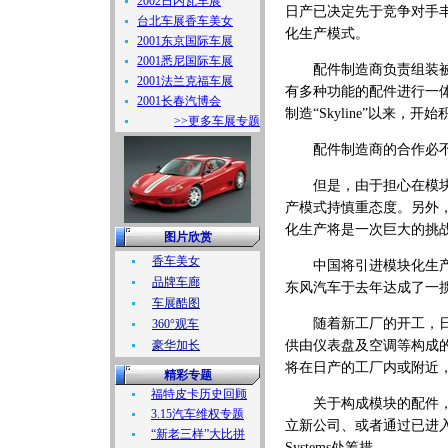
2002日内瓦车展
日产已决定先于竞争对手丰
台北车展香车美女
化生产模式。
2001东京国际车展
2001悉尼国际车展
配件制造商负责组装被称
2001法兰克福车展
有多种功能的配件进行一体
2001长春汽博会
制造“Skyline”以来，
>>更多车展专题
配件制造商的合作必
但是，由于担心在模块化
产模式持慎重态度。另外
化生产将是一次巨大的挑
图片欣赏
香车美女
中国将引进模块化生产的
品牌车廊
东风汽车于去年达成了一
车展酷图
随着新工厂的开工，日产所属
360°观车
豪华加长
供由仪表盘及空调等构成的Coc
将在日产的工厂内或附近
精彩专题
福特皮卡历史回顾
关于构成模块的配件，Cal
3.15汽车维权专题
立新公司、或者通过已进入中国
“新老三样”大比拼
Systems处筹措。