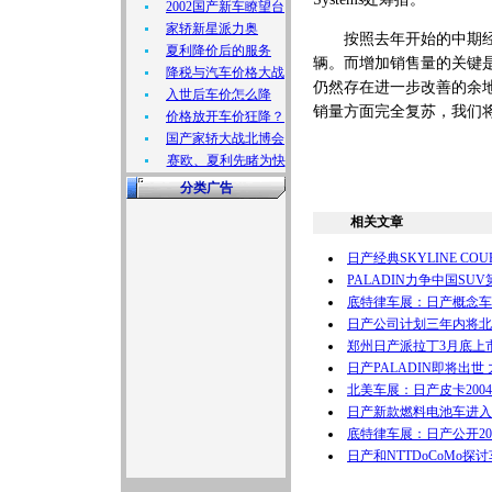
2002国产新车瞭望台
家轿新星派力奥
按照去年开始的中期经营计
夏利降价后的服务
辆。而增加销售量的关键是类似
降税与汽车价格大战
仍然存在进一步改善的余
入世后车价怎么降
销量方面完全复苏，我们
价格放开车价狂降？
国产家轿大战北博会
赛欧、夏利先睹为快
分类广告
相关文章
日产经典SKYLINE CO
PALADIN力争中国SUV
底特律车展：日产概念车Infini
日产公司计划三年内将北
郑州日产派拉丁3月底上市
日产PALADIN即将出世 
北美车展：日产皮卡2004 T
日产新款燃料电池车进入
底特律车展：日产公开200
日产和NTTDoCoMo探