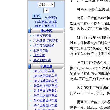
了”（日产全球宣传/IR部
将Maxima移交至美国
分类查询
此前，日产的March和
轿车
跑车
旅行车
次该公司将生产跑车“Fairl
概念车
客车
货车
造。因此，第2工厂能够同时生
媒体专区
中国汽车画报
March在去年的销量排名
广东卫视《车周刊》
以来，保持着良好的销售
汽车与驾驶维修
去年10月上市的Cube大
北京青年报
改变了作息制度、提高了
汽车之友
精品购物指南
与第1工厂情况相同，此次
车展速递
推出的Fairlady Z
2003日内瓦车展
翻新车型将面向美国市场的轿
2003北美国际车展
此第2工厂也开始生产March
2002汉城国际车展
2002东京国际车展
因为第2工厂与雷诺的下一
天津车展香车美女
的March、Cube，该工
2002北京国际车展
第23届曼谷汽车展
提高了生产能力的小型车M
2001上海国际车展
也是一样。March、C