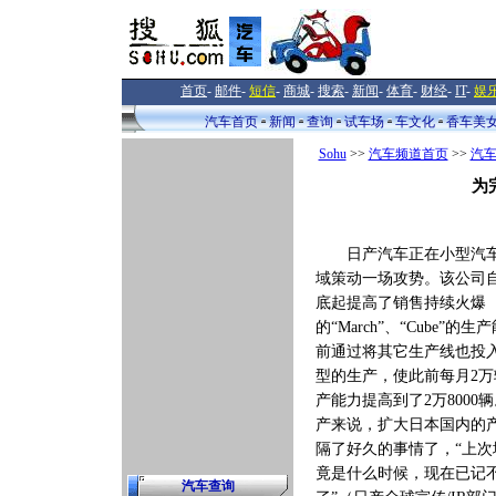
首页
-
邮件
-
短信
-
商城
-
搜索
-
新闻
-
体育
-
财经
-
IT
-
娱
汽车首页
新闻
查询
试车场
车文化
香车美
Sohu
>>
汽车频道首页
>>
汽
为
日产汽车正在小型汽车
域策动一场攻势。该公司
底起提高了销售持续火爆
的“March”、“Cube”的
前通过将其它生产线也投
型的生产，使此前每月2万
产能力提高到了2万8000
产来说，扩大日本国内的
隔了好久的事情了，“上次
竟是什么时候，现在已记
汽车查询