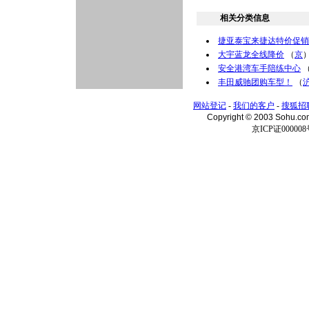
相关分类信息
捷亚泰宝来捷达特价促销
大宇蓝龙全线降价
（
京
安全港湾车手陪练中心
丰田威驰团购车型！
（
网站登记
-
我们的客户
-
搜狐招
Copyright © 2003 Sohu.c
京ICP证000