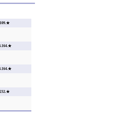
109.★
.164.★
.164.★
232.★