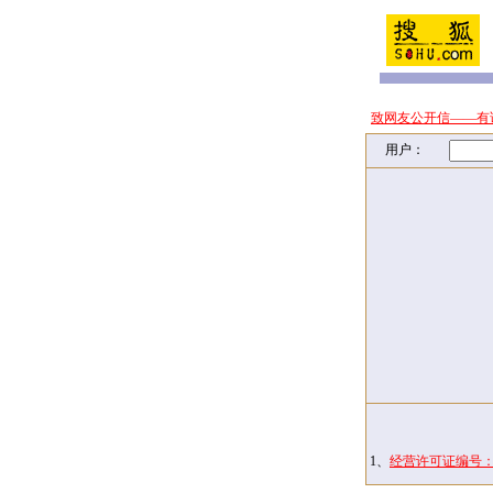
致网友公开信——有
用户：
1、
经营许可证编号：京I