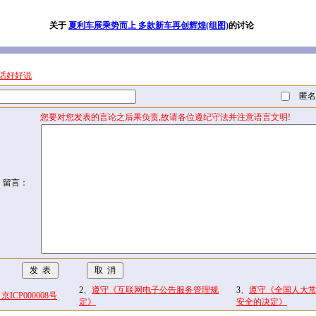
关于
夏利车展乘势而上 多款新车再创辉煌(组图)
的讨论
话好好说
匿名
您要对您发表的言论之后果负责,故请各位遵纪守法并注意语言文明!
留言：
2、
遵守《互联网电子公告服务管理规
3、
遵守《全国人大
CP000008号
定》
安全的决定》