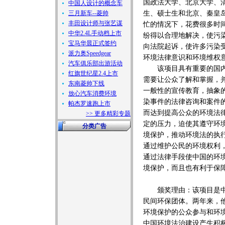
国政法大学、北京大学、
中国人设计的概念车
三月新车--菱帅
生、硕士生和北京、秦皇
丰田设计师与张艺谋
忙的情况下，花费很多时
中华2.4L手动档上市
纷得以合理地解决，使污
宝马华晨正式签约
向法院起诉，使许多污染
派力奥Speedgear
环境法律意识和环境维权
汽车俱乐部出游活动
该项目具有重要的国内和
红旗世纪星2.4上市
需要让公众了解和掌握，
东南菱帅下线
一般性的宣传教育，抽象
放心汽车消费环境
染事件的法律咨询和案件
帕杰罗速跑上市
而达到提高公众的环境法
>> 更多精彩专题
定的压力，迫使其遵守环
分类广告
境保护，推动环境法的执
通过维护公民的环境权利
通过法律手段使中国的环
境保护，而且也有利于保
颁奖理由：该项目是中国
民间环保团体。两年来，
环境保护的公众参与和环
中国环境法治建设产生积