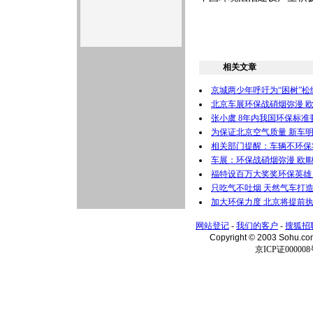
相关文章
京城两少年呼吁为“困树”松
北京车展环保战硝烟弥漫 
张小虞 8年内我国环保标准
为保证北京空气质量 新车
相关部门提醒：车辆不环保
车展：环保战硝烟弥漫 欧
福特设百万大奖奖环保英雄 
只吃气不吐烟 天然气车打
加大环保力度 北京将提前
网站登记
-
我们的客户
-
搜狐招
Copyright © 2003 Sohu.c
京ICP证000