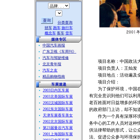
分类查询
轿车
跑车
旅行车
概念车
客车
货车
媒体专区
中国汽车画报
广东卫视《车周刊》
汽车与驾驶维修
项目名称：中国政法大
北京青年报
项目负责人：王灿发
汽车之友
项目地点：活动遍及
精品购物指南
项目介绍：
车展速递
为了保护环境，中国在近
2003日内瓦车展
有完全意识到他们可以利
2003北美国际车展
老百姓面对日益增多的环
2002汉城国际车展
2002东京国际车展
的政府部门上访，却不知
天津车展香车美女
作为一个具有深厚环境法
2002北京国际车展
务中心的工作人员对这种
第23届曼谷汽车展
供法律帮助的形式，让公
2001上海国际车展
法、促进公众参与环境保