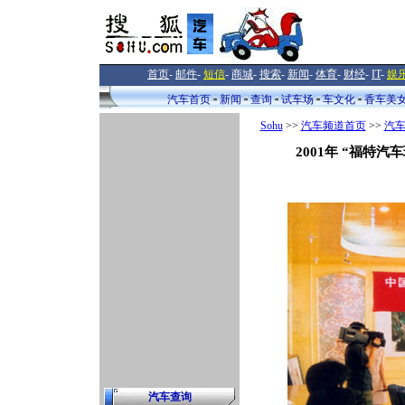
首页
-
邮件
-
短信
-
商城
-
搜索
-
新闻
-
体育
-
财经
-
IT
-
娱
汽车首页
新闻
查询
试车场
车文化
香车美
Sohu
>>
汽车频道首页
>>
汽
2001年 “福特
汽车查询