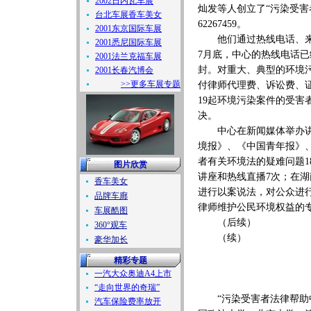
2002日内瓦车展
灿发等人创立了“污染受害
台北车展香车美女
62267459。
2001东京国际车展
他们通过热线电话、来信
2001悉尼国际车展
7月底，中心的热线电话已经
2001法兰克福车展
封。对重大、典型的环境
2001长春汽博会
>>更多车展专题
付律师代理费、诉讼费、
19起环境污染案件的受害
决。
中心在新闻媒体举办讲座
境报》、《中国青年报》
者有关环境法的疑难问题1
图片欣赏
讲座和热线直播7次；在
香车美女
进行以案说法，对公众进
品牌车廊
律师维护公民环境权益的
车展酷图
（后续）
360°观车
（续）
豪华加长
精彩专题
一汽大众奥迪A4上市
“走向世界的奇瑞”
“污染受害者法律帮助中
汽车保险费率放开