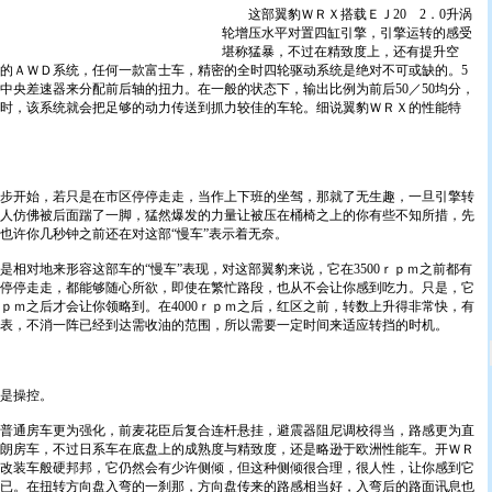
这部翼豹ＷＲＸ搭载ＥＪ20 2．0升涡
轮增压水平对置四缸引擎，引擎运转的感受
堪称猛暴，不过在精致度上，还有提升空
的ＡＷＤ系统，任何一款富士车，精密的全时四轮驱动系统是绝对不可或缺的。5
中央差速器来分配前后轴的扭力。在一般的状态下，输出比例为前后50／50均分，
时，该系统就会把足够的动力传送到抓力较佳的车轮。细说翼豹ＷＲＸ的性能特
开始，若只是在市区停停走走，当作上下班的坐驾，那就了无生趣，一旦引擎转
整个人仿佛被后面踹了一脚，猛然爆发的力量让被压在桶椅之上的你有些不知所措，先
也许你几秒钟之前还在对这部“慢车”表示着无奈。
对地来形容这部车的“慢车”表现，对这部翼豹来说，它在3500ｒｐｍ之前都有
停停走走，都能够随心所欲，即使在繁忙路段，也从不会让你感到吃力。只是，它
ｒｐｍ之后才会让你领略到。在4000ｒｐｍ之后，红区之前，转数上升得非常快，有
表，不消一阵已经到达需收油的范围，所以需要一定时间来适应转挡的时机。
是操控。
通房车更为强化，前麦花臣后复合连杆悬挂，避震器阻尼调校得当，路感更为直
朗房车，不过日系车在底盘上的成熟度与精致度，还是略逊于欧洲性能车。开ＷＲ
改装车般硬邦邦，它仍然会有少许侧倾，但这种侧倾很合理，很人性，让你感到它
已。在扭转方向盘入弯的一刹那，方向盘传来的路感相当好，入弯后的路面讯息也