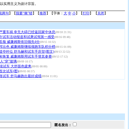
以实用主义为设计宗旨。
说两句
】【
我要“揪”错
】【
推荐
】【字体：
大
中
小
】【
打印
】 【
关闭
】
严重车祸 幸无大碍已经返回家中休息
(09/18 21:31)
午试车活动报道和试乘试驾第一感受
(09/16 09:48)
丢脸 威廉姆斯依旧领先4分
(09/15 10:32)
挥出色 威廉姆斯继续领跑车队积分榜
(09/15 01:09)
道夺杆位 舒马赫和试车手庆贺(图文)
(09/13 22:52)
未恢复 威廉姆斯用试车手替其参赛
(09/13 17:12)
人“穿”玻璃
(09/09 10:17)
继续试车 大舒面色疲惫
(09/05 00:00)
首次试车(图)
(09/05 00:57)
路试车 舒马赫跑出最好成绩
(09/04 11:01)
匿名发出：