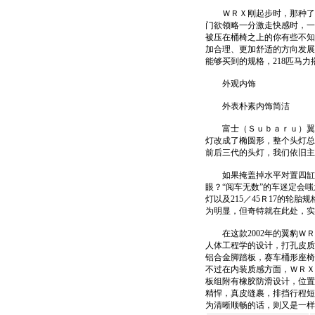
ＷＲＸ刚起步时，那种了无
门欲领略一分激走快感时，一
被压在桶椅之上的你有些不知
加合理、更加舒适的方向发展
能够买到的规格，218匹马
外观内饰
外表朴素内饰简洁
富士（Ｓｕｂａｒｕ）翼豹
灯改成了椭圆形，整个头灯总
前后三代的头灯，我们依旧主
如果掩盖掉水平对置四缸、
眼？“阅车无数”的车迷定会
灯以及215／45Ｒ17的
为明显，但奇特就在此处，
在这款2002年的翼豹ＷＲ
人体工程学的设计，打孔皮质
铝合金脚踏板，赛车桶形座椅
不过在内装质感方面，ＷＲＸ
板组附有橡胶防滑设计，位置
精悍，真皮缝裹，排挡行程短
为清晰顺畅的话，则又是一样