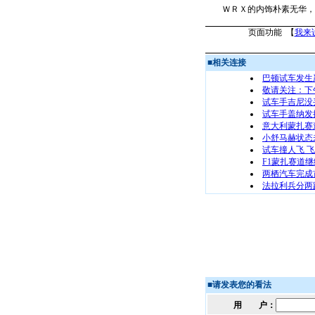
ＷＲＸ的内饰朴素无华，
页面功能 【
我来
■
相关连接
巴顿试车发生
敬请关注：下
试车手吉尼没
试车手盖纳发
意大利蒙扎赛
小舒马赫状态
试车撞人飞 飞
F1蒙扎赛道
两栖汽车完成
法拉利兵分两
■
请发表您的看法
用 户：