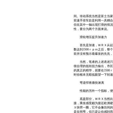
间。传动系统当然是富士当家
前速手排车款是利用一具耦合
但在其中一轴出现打滑的情况
性，要分为两个方面来说。
滑轮增压提升加速力
首先是加速，ＷＲＸ从起步
数达到3500ｒｐｍ之后，
前并没有预示着爆发的先兆，
当然，笔者的上述表述只是相
很合理的低转扭力输出，市区
的真正的精华，就要在3500
时你根本无暇低眼望一下转速
弯道悍将痛快淋漓
性能的另外一个指标，便
底盘部分，ＷＲＸ当然比普
接，乘坐感受颇为接近欧洲硬
Ｘ快劈一圈，它不会像坊间的
是在拐弯，但只是让你感到而