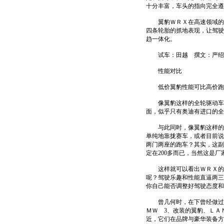
十分丰富，车头的指向完全遵
翼豹ＷＲＸ在高速领域的转
四条轮胎的抓地表现，让驾驶
趋一体化。
试车：田越 撰文：严绍
性能对比
低价翼豹性能可比高价跑
像翼豹这样的全轮驱动车在
面，似乎只有奥迪有进口的全
与此同时，像翼豹这样的性
单纯地靠拢赛车，或者目前说
两门两座的跑车？其实，这副
定在200多而已，当然这是
这样就可以看出ＷＲＸ的优势
呢？驾驶乐趣和性能直逼两三
你自己能否调整好驾驶态度和
曾几何时，在下曾经做过宝
ＭＷ 3、改装的翼豹、ＬＡ
近，它们在品牌与豪华装备方