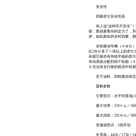
安全性
四驱牵引安全性高
有人说“这种车不安全”！
驶，那就要看你的定力了，所
讲，如此新款的全时四驱，拥
全轮驱动车辆（ＡＷＤ）会
比2ＷＤ多了一倍以上的牵引
依据它能否有持续平稳的牵引
传动系统分配到四个轮胎（Ａ
Ｄ无法安全行驶的路况中轻易
至于油耗，四轮驱动肯定比
翼豹参数
引擎型式：水平对置4缸ＤＯ
最大功率：218ｈｐ／560
最大扭矩：292Ｎｍ／360
变速箱型式：5挡手动
长宽高：4450／1730／14