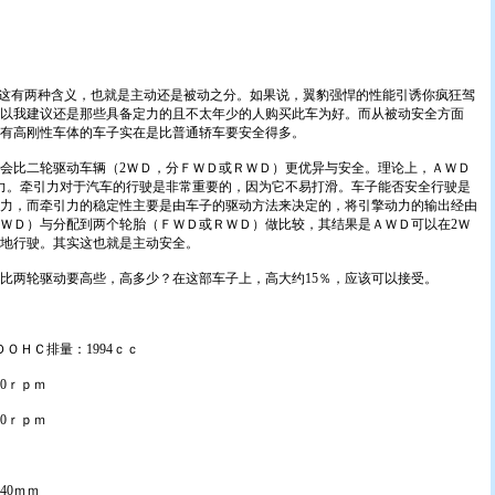
这有两种含义，也就是主动还是被动之分。如果说，翼豹强悍的性能引诱你疯狂驾
以我建议还是那些具备定力的且不太年少的人购买此车为好。而从被动安全方面
有高刚性车体的车子实在是比普通轿车要安全得多。
比二轮驱动车辆（2ＷＤ，分ＦＷＤ或ＲＷＤ）更优异与安全。理论上，ＡＷＤ
力。牵引力对于汽车的行驶是非常重要的，因为它不易打滑。车子能否安全行驶是
力，而牵引力的稳定性主要是由车子的驱动方法来决定的，将引擎动力的输出经由
ＷＤ）与分配到两个轮胎（ＦＷＤ或ＲＷＤ）做比较，其结果是ＡＷＤ可以在2Ｗ
地行驶。其实这也就是主动安全。
两轮驱动要高些，高多少？在这部车子上，高大约15％，应该可以接受。
ＨＣ排量：1994ｃｃ
0ｒｐｍ
0ｒｐｍ
40ｍｍ