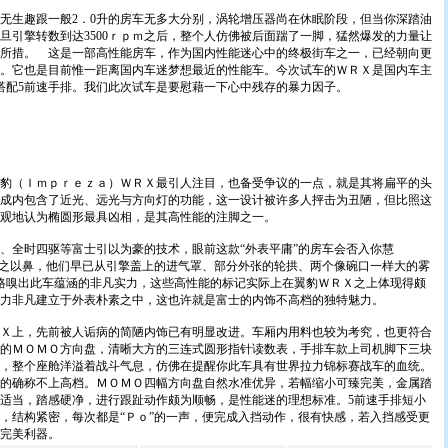
生趣跟一般2．0升的房车无多大分别，涡轮增压器尚在休眠阶段，但当你深踏油
旦引擎转数到达3500ｒｐｍ之后，整个人仿佛被后面踹了一脚，猛然爆发的力量让
所措。 这是一部高性能房车，作为国内性能迷心中的终极街车之一，已经朝向更
。它也是目前惟一距离国内车迷梦想最近的性能车。今次试车的ＷＲＸ是国内车主
力搭配5前速手排。我们此次试车是要慰藉一下心中残存的暴力因子。
（Ｉｍｐｒｅｚａ）ＷＲＸ最引人注目，也备受争议的一点，就是其将扁平的头
成内包含了近光、远光与方向灯的功能，这一设计被许多人抨击为丑陋，但比照这
观地认为椭圆形最具凶相，是其高性能的注脚之一。
全时四驱等富士引以为豪的技术，眼前这款“外表平庸”的房车会否入你慧
嗤之以鼻，他们早已从引擎盖上的进气罩、部分外张的轮拱、两个像碗口一样大的雾
轮胎规格嗅出此车蕴涵的非凡实力，这些高性能的标记实际上在翼豹ＷＲＸ之上体现得颇
实力非凡建立于外表朴素之中，这也许就是富士的内饰不高档的独特魅力。
Ｘ上，先前被人诟病的简陋内饰已有明显改进。车厢内用料也较为考究，也更符合
的ＭＯＭＯ方向盘，清晰大方的三连式圆形指针读数表，手排车款上司机脚下三块
，整个座舱洋溢着战斗气息，仿佛在提醒你此车具有世界拉力锦标赛战车的血统。
的确称不上高档。ＭＯＭＯ四幅方向盘自然水准优异，若幅缩小可臻完美，金属踏
适当，踏感硬净，进行跟趾动作颇为顺畅，是性能迷的理想标准。5前速手排短小
，结构紧密，每次都是“Ｐｏ”的一声，便完成入挡动作，很有快感，若入挡感受更
完美利器。