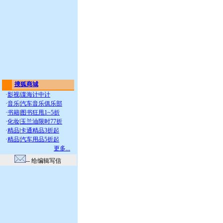
搜狐商城
·
影视
|
谍海计中计
·
音乐
|
汽车音乐俱乐部
·
书籍
|
图书狂甩1~5折
·
化妆
|
玉兰油限时77折
·
精品
|
卡通精品3折起
·
精品
|
汽车用品5折起
更多...
-- 给编辑写信