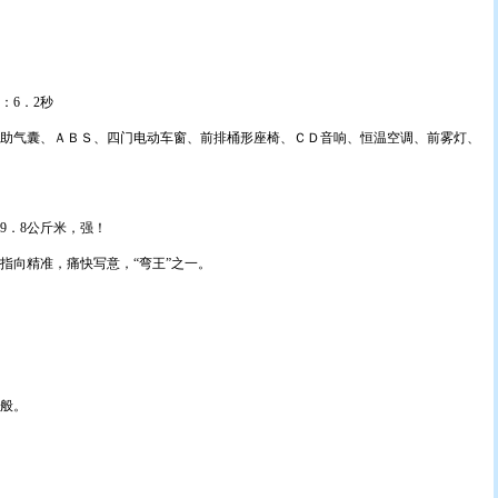
：6．2秒
气囊、ＡＢＳ、四门电动车窗、前排桶形座椅、ＣＤ音响、恒温空调、前雾灯、
9．8公斤米，强！
向精准，痛快写意，“弯王”之一。
般。