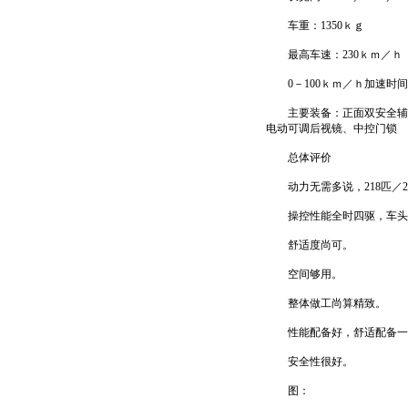
车重：1350ｋｇ
最高车速：230ｋｍ／ｈ
0－100ｋｍ／ｈ加速时间
主要装备：正面双安全辅助
电动可调后视镜、中控门锁
总体评价
动力无需多说，218匹／2
操控性能全时四驱，车头指
舒适度尚可。
空间够用。
整体做工尚算精致。
性能配备好，舒适配备一
安全性很好。
图：