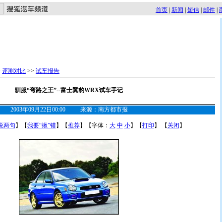
首页
|
新闻
|
短信
|
邮件
|
>
评测对比
>>
试车报告
驯服“弯路之王”--富士翼豹WRX试车手记
2003年09月22日00:00 来源：南方都市报
说两句
】【
我要“揪”错
】【
推荐
】【字体：
大
中
小
】【
打印
】 【
关闭
】