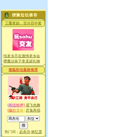
三重奖励，百分百中奖
·
找老乡尽在激情老乡会
·
攒魔法袜子拿圣诞礼物
搜狐彩信最新推荐
·
[
和
弦
铃
声
]
眉飞色舞
·
[
疯
狂
音
效
]
厉鬼再现
热门词：
必杀功
林忆莲