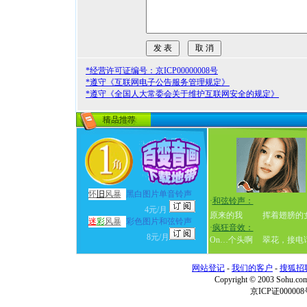
*经营许可证编号：京ICP00000008号
*遵守《互联网电子公告服务管理规定》
*遵守《全国人大常委会关于维护互联网安全的规定》
怀
旧
风暴
黑白图片单音铃声
·
和弦铃声：
4元/月
原来的我
挥着翅膀的
迷
彩
风暴
彩色图片和弦铃声
·
疯狂音效：
8元/月
On…个头啊
翠花，接电
网站登记
-
我们的客户
-
搜狐招
Copyright © 2003 Sohu.c
京ICP证000