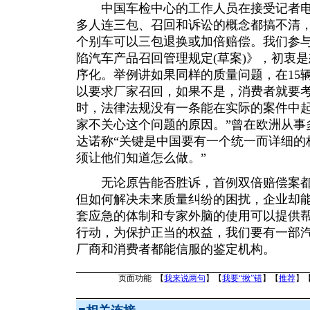
中国车检中心的工作人员在接受记者电
多人连三包、召回和诉讼的概念都搞不清
个别车可以三包退换或加倍赔偿。我们参
陷汽车产品召回管理规定(草案)》，初衷
序化。举例讲如果同样的质量问题，在15
以要求厂家召回，如果不是，消费者就要
时，法律法规没有一条能在实际的案件中
家不关心这个问题的原因。”曾在欧洲从事
达诺称“关键是中国要有一个统一而详细的
须让他们知道怎么做。”
无论原告能否胜诉，首例双倍赔偿案都
但如何解决未来质量纠纷的困扰，企业却
套应急的体制和专家外脑的使用可以提供
行动，为保护正当的权益，我们要有一部
厂商和消费者都能信服的鉴定机构。
页面功能 【
我来说两句
】【
我要“揪”错
】【
推荐
】