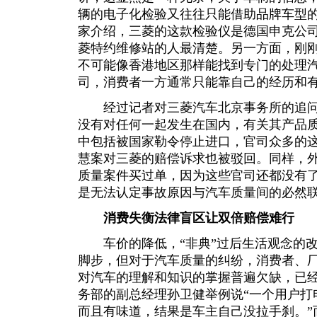
辆的电子化检验又往往只能借助品牌车型
家介绍，三菱的这款检验仪是德国申克公
菱特约维修站的人最清楚。另一方面，刚
不可能像香港地区那样能找到专门的处理
司，消费者一方通常只能靠自己的经历和
经过记者对三菱汽车北京事务所的追问
没有对任何一起发生在国内，有关其产品
中包括被国家勒令停止进口，官司众多的这
慧案对三菱的赔偿诉求也被驳回。同样，
质量案件买过单，因为这些官司还都没有
是无法认定事故原因与汽车质量间的必然
消费失衡法律盲区让双倍赔偿难行
车价的降低，“非典”过后生活观念的改
脚步，但对于汽车质量的纠纷，消费者、
对汽车的理解和知识的掌握普遍欠缺，已
务部的副总经理孙卫健举例说“一个用户打
而且有味道，结果是车主自己没拉手刹。”