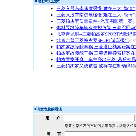
■
相关连接
三菱入股东南速度缓慢 难在三大“隐情”
三菱入股东南进展缓慢 难在三大“隐情”
三菱帕杰罗质量案件--汽车召回第一案
(0
燃料泵故障车辆有失控危险 三菱召回4
飞夺青龙涧--三菱帕杰罗SPORT抢险纪
北京吉普三菱帕杰罗SPORT试车报告
(08
帕杰罗故障酿车祸 三菱遭巨额索赔案在
帕杰罗故障酿车祸 三菱遭巨额索赔案在
帕杰罗案开庭 车主亮出三菱“幕后交易
三菱帕杰罗又成被告 被称存在制动障碍
■
请发表您的看法
用 户：
您要为您所发的言论的后果负责，故请各位
留 言：