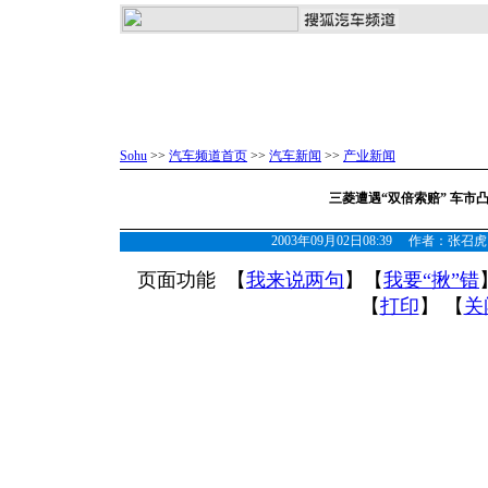
Sohu
>>
汽车频道首页
>>
汽车新闻
>>
产业新闻
三菱遭遇“双倍索赔” 车市
2003年09月02日08:39 作者：
页面功能 【
我来说两句
】【
我要“揪”错
【
打印
】 【
关