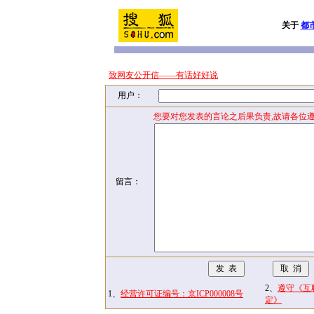
关于
都
致网友公开信——有话好好说
用户：
您要对您发表的言论之后果负责,故请各位
留言：
2、
遵守《互
1、
经营许可证编号：京ICP000008号
定》