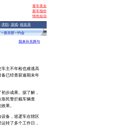
香车美女
新车报价
情色短信
-
求职
-
游戏
-
校友录
V
俱乐部
约会
我来补充两句
车主不年检也难逃高
设备已经查获逾期未年
初步成果。据了解，
依靠民警拦截车辆查
的效果。
设备，巡逻车在辖区
经运转了多个工作日，