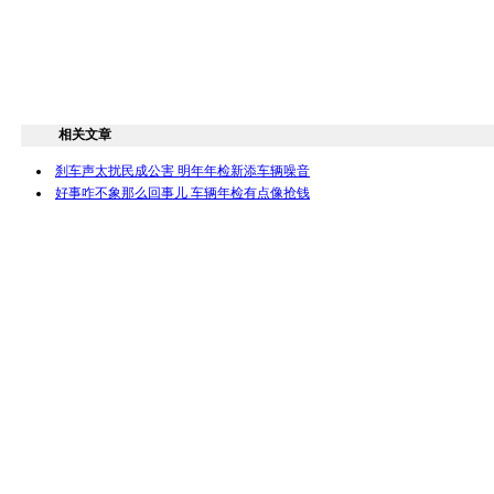
相关文章
刹车声太扰民成公害 明年年检新添车辆噪音
好事咋不象那么回事儿 车辆年检有点像抢钱