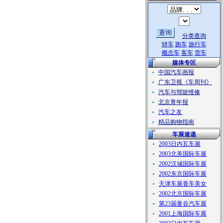
分类查询
轿车
跑车
旅行车
概念车
客车
货车
媒体专区
中国汽车画报
广东卫视《车周刊》
汽车与驾驶维修
北京青年报
汽车之友
精品购物指南
车展速递
2003日内瓦车展
2003北美国际车展
2002汉城国际车展
2002东京国际车展
天津车展香车美女
2002北京国际车展
第23届曼谷汽车展
2001上海国际车展