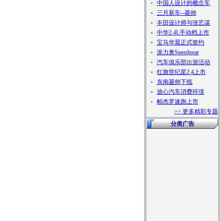
中国人设计的概念车
三月新车--菱帅
丰田设计师与张艺谋
中华2.4L手动档上市
宝马华晨正式签约
派力奥Speedgear
汽车俱乐部出游活动
红旗世纪星2.4上市
东南菱帅下线
放心汽车消费环境
帕杰罗速跑上市
>> 更多精彩专题
分类广告