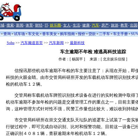
商城
-
搜索
-
新闻
-
体育
-
财经
-
IT
-
娱乐圈
-
女人
-
生活
-
健康
-
汽车
-
房产
-
旅游
-
教育
-
出国
闻
查询
试车场
车文化
香车美女
购车指南
报价
贷款
二手车
车主手册
SU
Sohu
>>
汽车频道首页
>>
汽车新闻
>>
最新科技
车主逾期不年检 难逃高科技追踪
作者：[ 杨国平 ] 来源：[ 北京娱乐信报 ]
信报讯那些机动车逾期不年检的车主要注意了：从现在开始，即使
科技的火眼金睛。由市交管局科研所开发的车载机动车牌照识别技术
检的机动车１２辆。
交管局称车载机动车牌照识别技术设备在进行的实时检测中取得了
机动车逾期不参加年检的问题是交通管理工作的重点之一，目前主要
询，这种管理方式针对性不强，民警工作量也比较大，难以收到持续
市交管局科研所在崇文交通支队天坛队的巡逻车上试装了一套实验
行驶过程中，即可完成自动识别、比对和报警功能。目前这一设备已
正确识别４０８１辆，查获逾期未年检机动车１２辆。