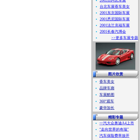
2002日内瓦车展
台北车展香车美女
2001东京国际车展
2001悉尼国际车展
2001法兰克福车展
2001长春汽博会
>>更多车展专题
图片欣赏
香车美女
品牌车廊
车展酷图
360°观车
豪华加长
精彩专题
一汽大众奥迪A4上市
“走向世界的奇瑞”
汽车保险费率放开