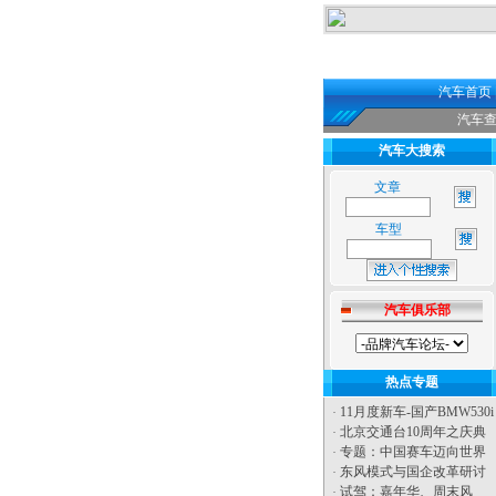
汽车首页
汽车
汽车大搜索
文章
车型
汽车俱乐部
热点专题
11月度新车-国产BMW530i
·
北京交通台10周年之庆典
·
专题：中国赛车迈向世界
·
东风模式与国企改革研讨
·
试驾：嘉年华
、
周末风
·