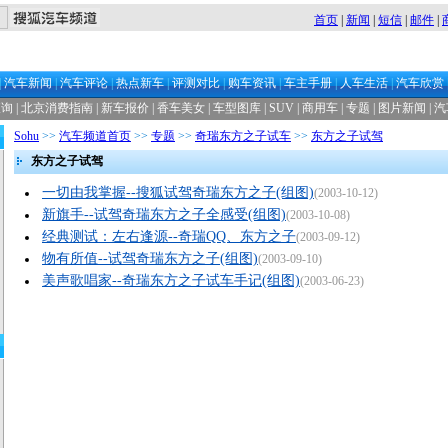
首页
|
新闻
|
短信
|
邮件
|
|
汽车新闻
|
汽车评论
|
热点新车
|
评测对比
|
购车资讯
|
车主手册
|
人车生活
|
汽车欣赏
查询
|
北京消费指南
|
新车报价
|
香车美女
|
车型图库
|
SUV
|
商用车
|
专题
|
图片新闻
|
汽
Sohu
>>
汽车频道首页
>>
专题
>>
奇瑞东方之子试车
>>
东方之子试驾
东方之子试驾
一切由我掌握--搜狐试驾奇瑞东方之子(组图)
(2003-10-12)
新旗手--试驾奇瑞东方之子全感受(组图)
(2003-10-08)
经典测试：左右逢源--奇瑞QQ、东方之子
(2003-09-12)
物有所值--试驾奇瑞东方之子(组图)
(2003-09-10)
美声歌唱家--奇瑞东方之子试车手记(组图)
(2003-06-23)