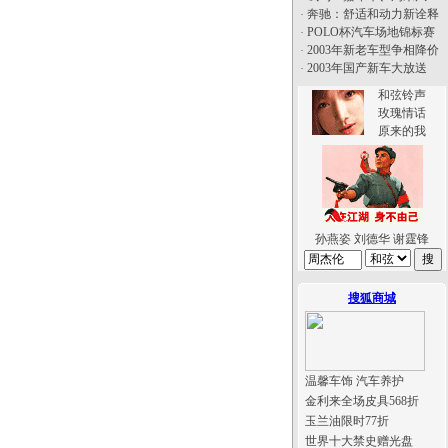
奔驰：舒适和动力新诠释
·
POLO杯汽车场地锦标赛
·
2003年新老车型争相降价
·
2003年国产新车大放送
·
和弦铃声
玫瑰情话
原来的我
孙燕姿
刘德华
谢霆锋
搜狐商城
温馨车饰 汽车养护
金利来全场皮具568折
玉兰油限时77折
世界十大禁史赠光盘