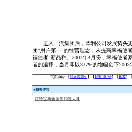
进入一汽集团后，华利公司发展势头更
团“用户第一”的经营理念，从提高幸福使
福使者”新品种。2003年4月份，幸福使
者的追捧，当月即以337%的增幅创下200
页面功能 【
我来说两句
】【
我要“揪”错
】【
推荐
】
■
相关连接
江铃宝典全国促销送大礼
·