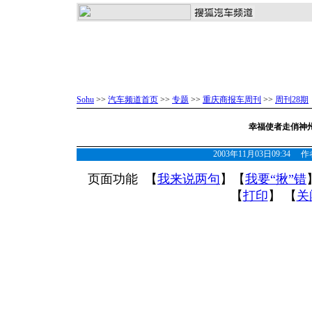
Sohu
>>
汽车频道首页
>>
专题
>>
重庆商报车周刊
>>
周刊28期
幸福使者走俏神
2003年11月03日09:34
页面功能 【
我来说两句
】【
我要“揪”错
【
打印
】 【
关