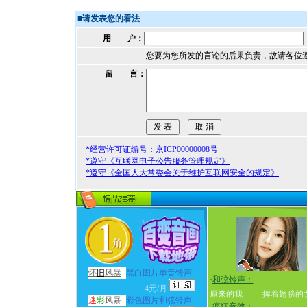
■
请发表您的看法
用 户：
您要为您所发的言论的后果负责，故请各位
留 言：
*经营许可证编号：京ICP00000008号
*遵守《互联网电子公告服务管理规定》
*遵守《全国人大常委会关于维护互联网安全的规定》
怀
旧
风暴
黑白图片单音铃声
·
和弦铃声：
4元/月
原来的我
挥着翅膀的
迷
彩
风暴
彩色图片和弦铃声
·
疯狂音效：