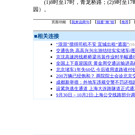
(1)8时至17时，青龙桥路；(2)9时至
园）。
页面功能 【
我来说两句
】【
我要“揪”错
】【
推荐
】
■
相关连接
“混混”搅得司机不安 宜城出租“遮面”
(10
交通告急 高高兴兴出游结结实实堵车(图
京沈高速跨线桥桥梁吊装作业时半幅通
全国上下喜迎国庆 黄金周交通运输进高
北京堵车1年失60亿 今后谁用道路谁付
200万辆已经饱和？ 两院院士会诊北京
成都新举措：外地车违规交警不罚还指
设紧急逃生通道 上海大连路隧道正式通
9月30日－10月2日:上海公交线路部分