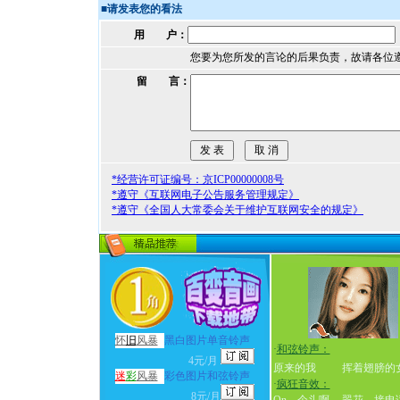
■
请发表您的看法
用 户：
您要为您所发的言论的后果负责，故请各位
留 言：
*经营许可证编号：京ICP00000008号
*遵守《互联网电子公告服务管理规定》
*遵守《全国人大常委会关于维护互联网安全的规定》
怀
旧
风暴
黑白图片单音铃声
·
和弦铃声：
4元/月
原来的我
挥着翅膀的
迷
彩
风暴
彩色图片和弦铃声
·
疯狂音效：
8元/月