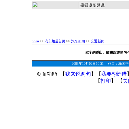
Sohu
>>
汽车频道首页
>>
汽车新闻
>>
交通新闻
驾车到香山、颐和园游览 将
2003年10月02日10:51 作者：
页面功能 【
我来说两句
】【
我要“揪”错
【
打印
】 【
关