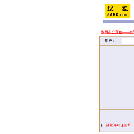
致网友公开信——有
用户：
1、
经营许可证编号：京I