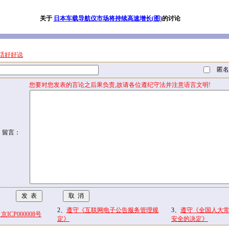
关于
日本车载导航仪市场将持续高速增长(图)
的讨论
话好好说
匿名
您要对您发表的言论之后果负责,故请各位遵纪守法并注意语言文明!
留言：
2、
遵守《互联网电子公告服务管理规
3、
遵守《全国人大
CP000008号
定》
安全的决定》