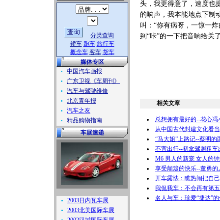
头，我更得意了，速度也
的响声，我本能地点下制
叫：“你有病呀，一惊一
分类查询
到“咔”的一下把音响给关
轿车
跑车
旅行车
概念车
客车
货车
媒体专区
中国汽车画报
广东卫视《车周刊》
汽车与驾驶维修
北京青年报
相关文章
汽车之友
总想拥有最好的--花心冯
精品购物指南
从中国古代封建文化看当
车展速递
“马大姐”上路记--蔡明的
不宜出行--初拿驾照租车
M6 男人的新宠 女人的
享受颠簸的快乐--董勇的
开车露怯：瞧热闹把自己
我侃我车：不会再有第五
名人与车：珍爱“捷达”的
2003日内瓦车展
2003北美国际车展