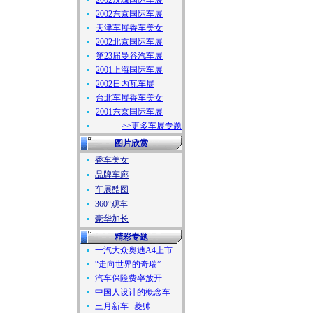
2002汉城国际车展
2002东京国际车展
天津车展香车美女
2002北京国际车展
第23届曼谷汽车展
2001上海国际车展
2002日内瓦车展
台北车展香车美女
2001东京国际车展
>>更多车展专题
图片欣赏
香车美女
品牌车廊
车展酷图
360°观车
豪华加长
精彩专题
一汽大众奥迪A4上市
“走向世界的奇瑞”
汽车保险费率放开
中国人设计的概念车
三月新车--菱帅