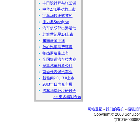
丰田设计师与张艺谋
中华2.4L手动档上市
宝马华晨正式签约
派力奥Speedgear
汽车俱乐部出游活动
红旗世纪星2.4上市
东南菱帅下线
放心汽车消费环境
帕杰罗速跑上市
全国短道汽车拉力赛
搜狐汽车形象公社
两会代表谈汽车业
新雅阁2.0、3.0上市
2003年日内瓦车展
汽车消费环境研讨会
>> 更多精彩专题
网站登记
-
我们的客户
-
搜狐招
Copyright © 2003 Sohu.c
京ICP证000