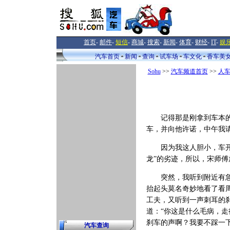
首页
-
邮件
-
短信
-
商城
-
搜索
-
新闻
-
体育
-
财经
-
IT
-
娱
汽车首页
新闻
查询
试车场
车文化
香车美
Sohu
>>
汽车频道首页
>>
人
记得那是刚拿到车本的时
车，并向他许诺，中午我
因为我这人胆小，车开得
龙”的劣迹，所以，宋师
突然，我听到附近有急急
抬起头莫名奇妙地看了看
工夫，又听到一声刺耳的
道：“你这是什么毛病，走
刹车的声啊？我要不踩一
汽车查询